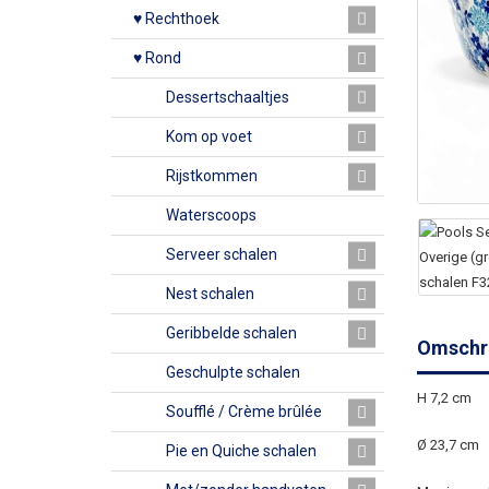
♥ Rechthoek
♥ Rond
Dessertschaaltjes
Kom op voet
Rijstkommen
Waterscoops
Serveer schalen
Nest schalen
Geribbelde schalen
Omschri
Geschulpte schalen
H 7,2 cm
Soufflé / Crème brûlée
Ø 23,7 cm
Pie en Quiche schalen