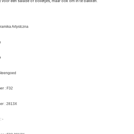
voor een salade of bolletjes, maar ook om in te bakken.
eramika Artystczna
n
e
 Steengoed
r : F32
er :
2813X
 -