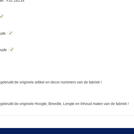
er : F32
2813X
✓
✓
afe :
✓
safe :
gebruikt de originele artikel en decor nummers van de fabriek !
 gebruikt de originele Hoogte, Breedte, Lengte en Inhoud maten van de fabriek !