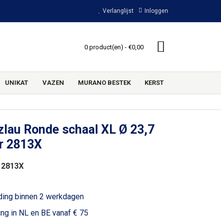
Verlanglijst
Inloggen
0 product(en) - €0,00
UNIKAT
VAZEN
MURANO BESTEK
KERST
lau Ronde schaal XL Ø 23,7
r 2813X
 2813X
ding binnen 2 werkdagen
ing in NL en BE vanaf € 75