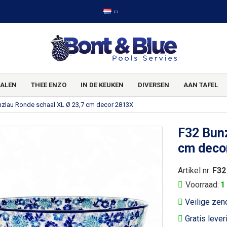
ALEN
THEE ENZO
IN DE KEUKEN
DIVERSEN
AAN TAFEL
nzlau Ronde schaal XL Ø 23,7 cm decor 2813X
F32 Bunz
cm deco
Artikel nr:
F32
Voorraad:
1
Veilige zen
Gratis lever