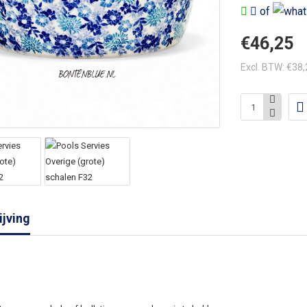
of
€46,25
Excl. BTW: €38
jving