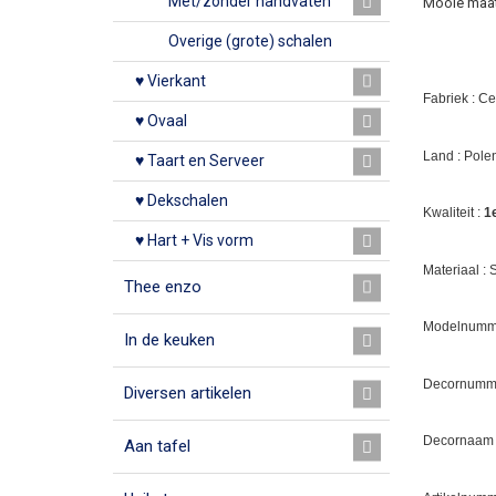
Met/zonder handvaten
Mooie maat 
Overige (grote) schalen
♥ Vierkant
Fabriek : C
♥ Ovaal
Land : Pole
♥ Taart en Serveer
♥ Dekschalen
Kwaliteit :
1
♥ Hart + Vis vorm
Materiaal :
Thee enzo
Modelnumme
In de keuken
Decornumm
Diversen artikelen
Decornaam :
Aan tafel