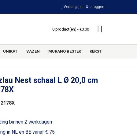
Verlanglijst
Inloggen
0 product(en) - €0,00
UNIKAT
VAZEN
MURANO BESTEK
KERST
lau Nest schaal L Ø 20,0 cm
178X
 2178X
ding binnen 2 werkdagen
ing in NL en BE vanaf € 75