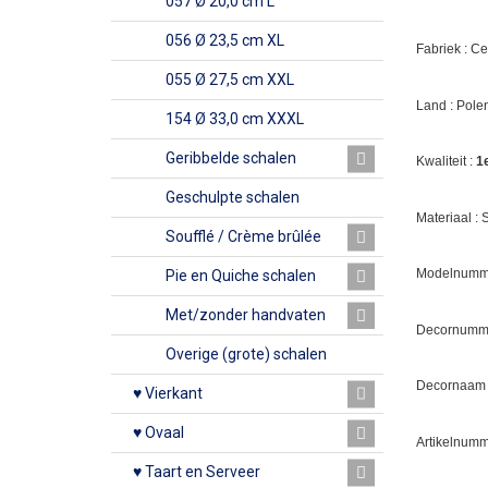
057 Ø 20,0 cm L
056 Ø 23,5 cm XL
Fabriek : C
055 Ø 27,5 cm XXL
Land : Pole
154 Ø 33,0 cm XXXL
Geribbelde schalen
Kwaliteit :
1
Geschulpte schalen
Materiaal :
Soufflé / Crème brûlée
Modelnumme
Pie en Quiche schalen
Met/zonder handvaten
Decornumm
Overige (grote) schalen
Decornaam :
♥ Vierkant
♥ Ovaal
Artikelnumm
♥ Taart en Serveer