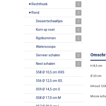
♥ Rechthoek
♥ Rond
Dessertschaaltjes
Kom op voet
Rijstkommen
Waterscoops
Omschri
Serveer schalen
Nest schalen
H 8,5 cm
558 Ø 10,5 cm XXS
Ø 20 cm
556 Ø 12,5 cm XS
Inhoud 120
059 Ø 14,5 cm S
Mooie schaa
058 Ø 17,0 cm M