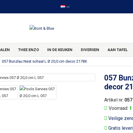
ALEN
THEE ENZO
IN DE KEUKEN
DIVERSEN
AAN TAFEL
057 Bunzlau Nest schaal L Ø 20,0 cm decor 2178X
057 Bunz
decor 2
Artikel nr:
057
Voorraad:
1
Veilige zen
Gratis lever