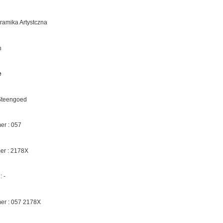
eramika Artystczna
n
e
 Steengoed
r : 057
er :
2178X
 -
er : 057
2178X