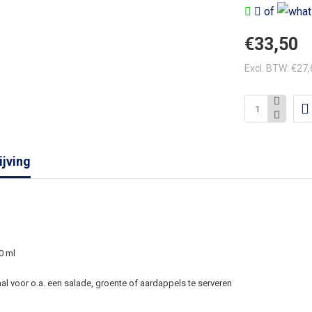
of
€33,50
Excl. BTW: €27
jving
0 ml
l voor o.a. een salade, groente of aardappels te serveren