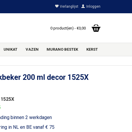
Verlanglijst
Inloggen
0 product(en) - €0,00
UNIKAT
VAZEN
MURANO BESTEK
KERST
kbeker 200 ml decor 1525X
 1525X
5
nding binnen 2 werkdagen
ring in NL en BE vanaf € 75