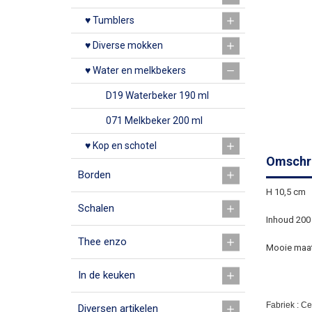
♥ Tumblers
♥ Diverse mokken
♥ Water en melkbekers
D19 Waterbeker 190 ml
071 Melkbeker 200 ml
♥ Kop en schotel
Omschri
Borden
H 10,5 cm
Schalen
Inhoud 200
Thee enzo
Mooie maat
In de keuken
Fabriek : C
Diversen artikelen