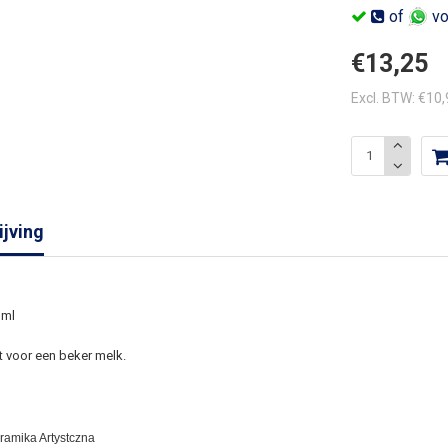
of
vo
€13,25
Excl. BTW: €10
jving
 ml
 voor een beker melk.
eramika Artystczna