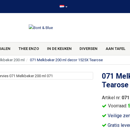
HALEN
THEE ENZO
IN DE KEUKEN
DIVERSEN
AAN TAFEL
lkbeker 200 ml
071 Melkbeker 200 ml decor 1525X Tearose
071 Mel
Tearose
Artikel nr:
071
Voorraad:
Veilige ze
Gratis leve