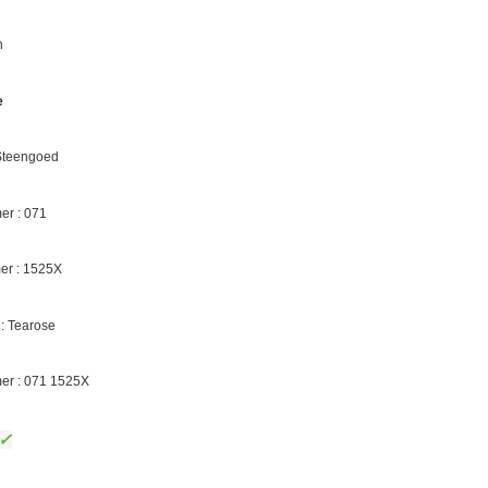
n
e
 Steengoed
r : 071
r : 1525X
: Tearose
er : 071 1525X
✓