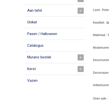
Aan tafel
Land : Pole
Unikat
Kwaliteit :
1
Pasen / Halloween
Materiaal :
Catalogus
Modelnumme
Murano bestek
Decornumme
Kerst
Decornaam 
Vazen
Artikelnumm
Oven safe :