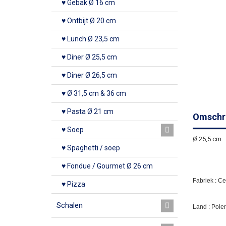
♥ Gebak Ø 16 cm
♥ Ontbijt Ø 20 cm
♥ Lunch Ø 23,5 cm
♥ Diner Ø 25,5 cm
♥ Diner Ø 26,5 cm
♥ Ø 31,5 cm & 36 cm
♥ Pasta Ø 21 cm
Omschri
♥ Soep
Ø 25,5 cm
♥ Spaghetti / soep
♥ Fondue / Gourmet Ø 26 cm
Fabriek : C
♥ Pizza
Schalen
Land : Pole