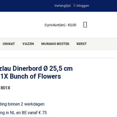
Verlanglijst
Inloggen
0 product(en) - €0,00
UNIKAT
VAZEN
MURANO BESTEK
KERST
lau Dinerbord Ø 25,5 cm
01X Bunch of Flowers
 801X
ding binnen 2 werkdagen
ing in NL en BE vanaf € 75