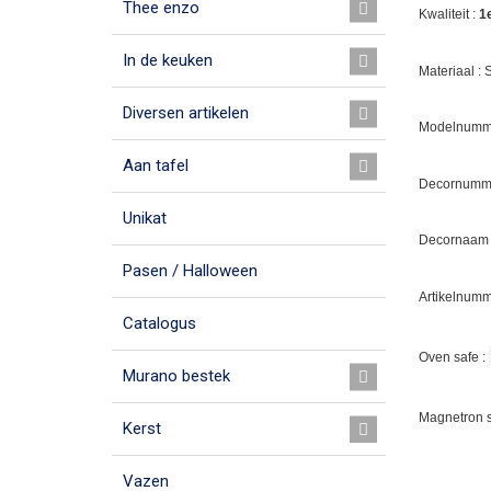
Thee enzo
Kwaliteit :
1
In de keuken
Materiaal :
Diversen artikelen
Modelnumme
Aan tafel
Decornumme
Unikat
Decornaam :
Pasen / Halloween
Artikelnumm
Catalogus
Oven safe :
Murano bestek
Magnetron s
Kerst
Vazen