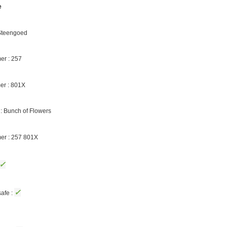
e
 Steengoed
r : 257
r : 801X
 Bunch of Flowers
er : 257 801
X
✓
✓
afe :