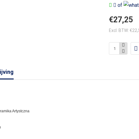
of
€27,25
Excl. BTW: €22
jving
eramika Artystczna
n