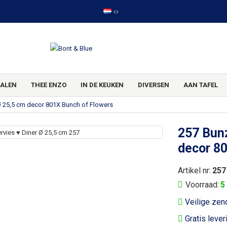
ALEN
THEE ENZO
IN DE KEUKEN
DIVERSEN
AAN TAFEL
Ø 25,5 cm decor 801X Bunch of Flowers
257 Bunz
decor 8
Artikel nr:
257
Voorraad:
5
Veilige zen
Gratis lever