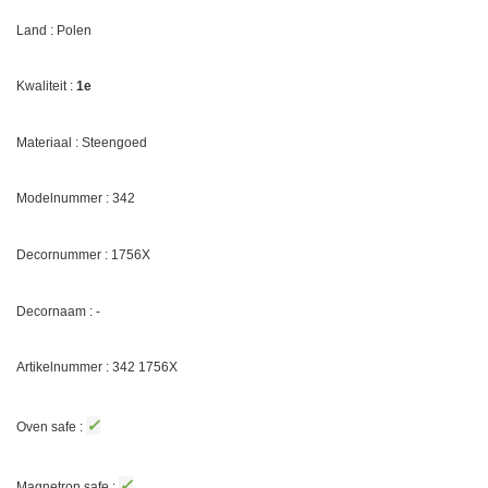
Land : Polen
Kwaliteit :
1e
Materiaal : Steengoed
Modelnummer : 342
Decornummer : 1756X
Decornaam : -
Artikelnummer : 342 1756X
✓
Oven safe :
✓
Magnetron safe :