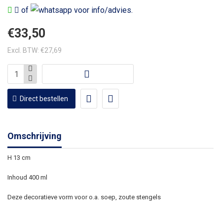
of
voor info/advies.
€33,50
Excl. BTW: €27,69
Direct bestellen
Omschrijving
H 13 cm
Inhoud 400 ml
Deze decoratieve vorm voor o.a. soep, zoute stengels