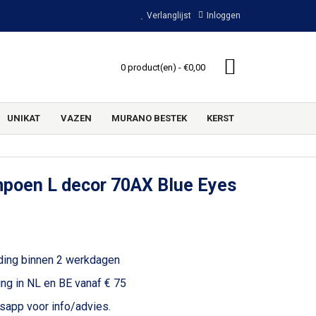
Verlanglijst
Inloggen
0 product(en) - €0,00
UNIKAT
VAZEN
MURANO BESTEK
KERST
poen L decor 70AX Blue Eyes
ding binnen 2 werkdagen
ing in NL en BE vanaf € 75
voor info/advies.