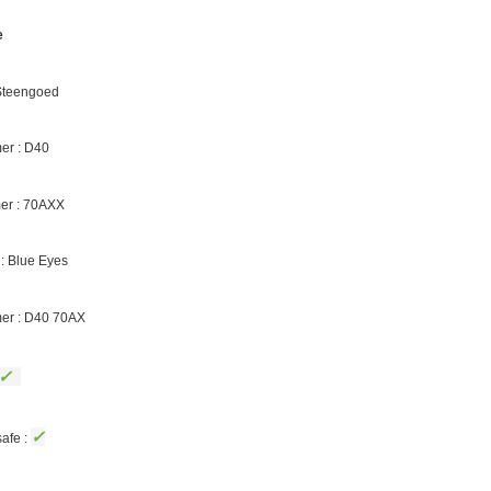
e
 Steengoed
r : D40
r : 70AXX
: Blue Eyes
er : D40 70AX
✓
✓
afe :