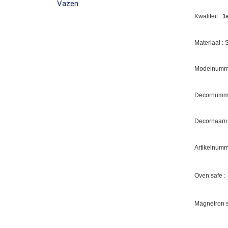
Vazen
Kwaliteit :
1
Materiaal :
Modelnumme
Decornumme
Decornaam 
Artikelnumm
Oven safe :
Magnetron s