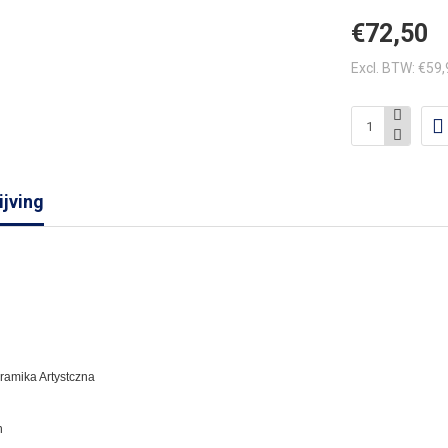
€72,50
Excl. BTW: €59
jving
eramika Artystczna
n