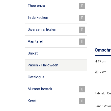
Thee enzo
In de keuken
Diversen artikelen
Aan tafel
Omschri
Unikat
H 17 cm
Pasen / Halloween
Ø
17 cm
Catalogus
Murano bestek
Fabriek : C
Kerst
Land : Pole