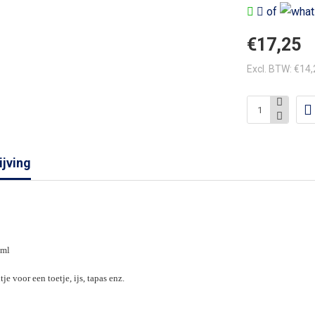
of
€17,25
Excl. BTW: €14
jving
 ml
je voor een toetje, ijs, tapas enz.