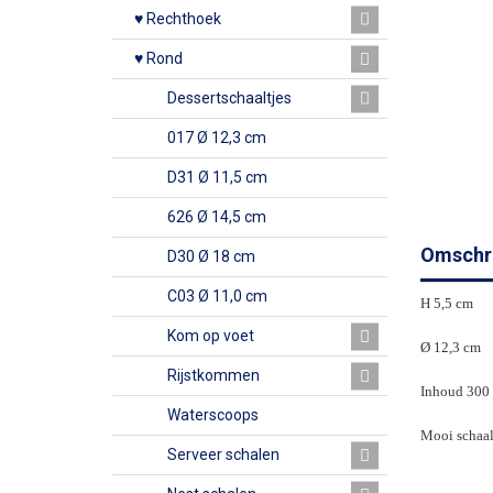
♥ Rechthoek
♥ Rond
Dessertschaaltjes
017 Ø 12,3 cm
D31 Ø 11,5 cm
626 Ø 14,5 cm
Omschri
D30 Ø 18 cm
C03 Ø 11,0 cm
H 5,5 cm
Kom op voet
Ø 12,3 cm
Rijstkommen
Inhoud 300
Waterscoops
Mooi schaalt
Serveer schalen