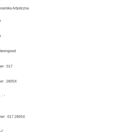
eramika Artystczna
n
e
 Steengoed
r : 017
er :
2805X
: -
mer : 017 2805X
✓