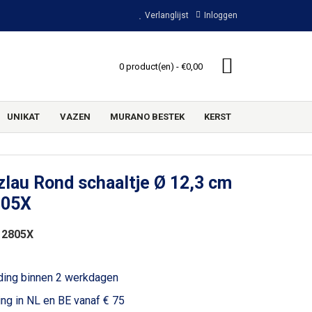
Verlanglijst
Inloggen
0 product(en) - €0,00
UNIKAT
VAZEN
MURANO BESTEK
KERST
lau Rond schaaltje Ø 12,3 cm
805X
 2805X
ding binnen 2 werkdagen
ing in NL en BE vanaf € 75