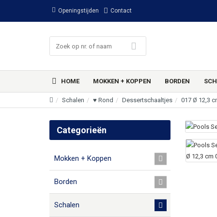
Openingstijden
Contact
HOME
MOKKEN + KOPPEN
BORDEN
SCH
Schalen
♥ Rond
Dessertschaaltjes
017 Ø 12,3 
Categorieën
Mokken + Koppen
Borden
Schalen