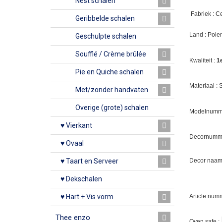
Nest schalen
Fabriek : C
Geribbelde schalen
Land : Pole
Geschulpte schalen
Soufflé / Crème brûlée
Kwaliteit :
1
Pie en Quiche schalen
Materiaal :
Met/zonder handvaten
Overige (grote) schalen
Modelnumme
♥ Vierkant
Decornumm
♥ Ovaal
Decor naam 
♥ Taart en Serveer
♥ Dekschalen
Article num
♥ Hart + Vis vorm
Thee enzo
Oven safe :