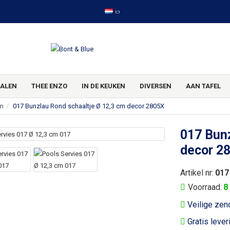
ALEN
THEE ENZO
IN DE KEUKEN
DIVERSEN
AAN TAFEL
cm
017 Bunzlau Rond schaaltje Ø 12,3 cm decor 2805X
017 Bunz
decor 2
Artikel nr:
017
Voorraad:
8
Veilige zen
Gratis lever