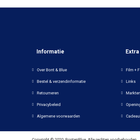
Informatie
Extra
Over Bont & Blue
Film + F
Bestel & verzendinformatie
Links
Retourneren
Markten
Privacybeleid
Opening
Algemene voorwaarden
Cadeau
Copyright © 2020, BontenBlue, Alle rechten voorbehouden