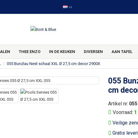
ALEN
THEE ENZO
IN DE KEUKEN
DIVERSEN
AAN TAFEL
L
055 Bunzlau Nest schaal XXL Ø 27,5 cm decor 2900X
055 Bunz
cm deco
Artikel nr:
055
Voorraad:
1
Veilige zen
Gratis lever