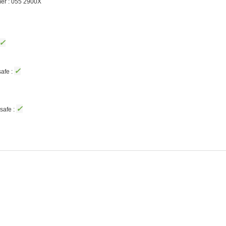
er : 055
2900X
✓
✓
afe :
✓
safe :