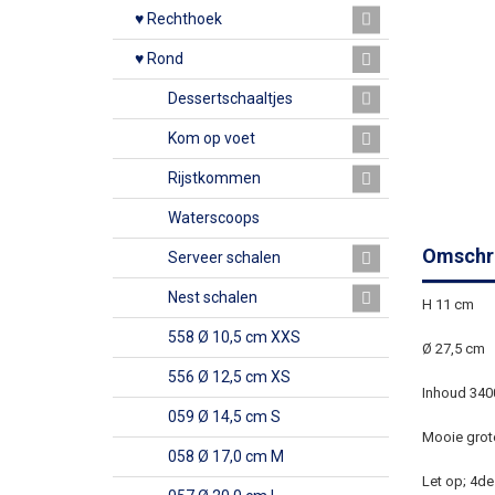
♥ Rechthoek
♥ Rond
Dessertschaaltjes
Kom op voet
Rijstkommen
Waterscoops
Omschri
Serveer schalen
Nest schalen
H 11 cm
558 Ø 10,5 cm XXS
Ø 27,5 cm
556 Ø 12,5 cm XS
Inhoud 340
059 Ø 14,5 cm S
Mooie grote
058 Ø 17,0 cm M
Let op; 4de 