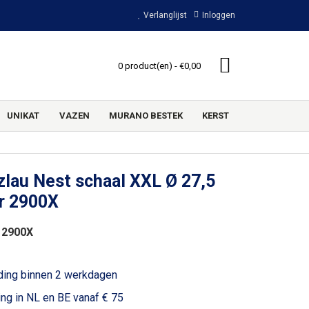
Verlanglijst
Inloggen
0 product(en) - €0,00
UNIKAT
VAZEN
MURANO BESTEK
KERST
lau Nest schaal XXL Ø 27,5
r 2900X
 2900X
ding binnen 2 werkdagen
ing in NL en BE vanaf € 75