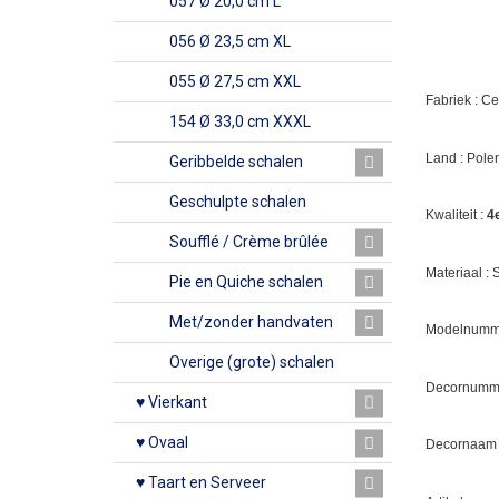
057 Ø 20,0 cm L
056 Ø 23,5 cm XL
055 Ø 27,5 cm XXL
Fabriek : C
154 Ø 33,0 cm XXXL
Land : Pole
Geribbelde schalen
Geschulpte schalen
Kwaliteit :
4
Soufflé / Crème brûlée
Materiaal :
Pie en Quiche schalen
Met/zonder handvaten
Modelnumme
Overige (grote) schalen
Decornumm
♥ Vierkant
♥ Ovaal
Decornaam
♥ Taart en Serveer