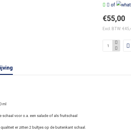
of
€55,00
Excl. BTW: €45
jving
0 ml
 schaal voor o.a. een salade of als fruitschaal
qualiteit er zitten 2 bultjes op de buitenkant schaal.