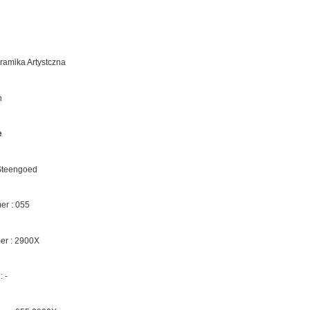
eramika Artystczna
n
e
 Steengoed
r : 055
er :
2900X
 :
-