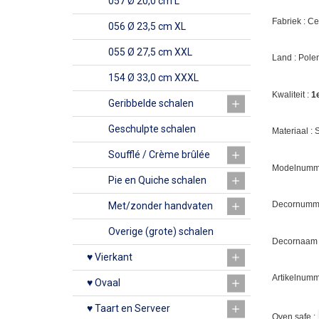
057 Ø 20,0 cm L
Fabriek : C
056 Ø 23,5 cm XL
055 Ø 27,5 cm XXL
Land : Pole
154 Ø 33,0 cm XXXL
Kwaliteit :
1
Geribbelde schalen
Geschulpte schalen
Materiaal :
Soufflé / Crème brûlée
Modelnumme
Pie en Quiche schalen
Decornumm
Met/zonder handvaten
Overige (grote) schalen
Decornaam
♥ Vierkant
Artikelnumm
♥ Ovaal
♥ Taart en Serveer
Oven safe :