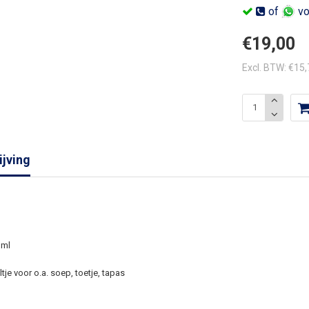
of
vo
€19,00
Excl. BTW: €15
jving
 ml
tje voor o.a. soep, toetje, tapas