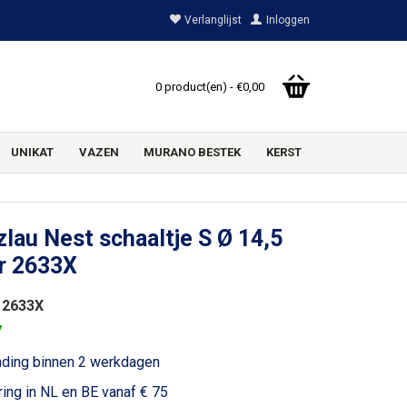
Verlanglijst
Inloggen
0 product(en) - €0,00
UNIKAT
VAZEN
MURANO BESTEK
KERST
lau Nest schaaltje S Ø 14,5
r 2633X
 2633X
7
nding binnen 2 werkdagen
ring in NL en BE vanaf € 75