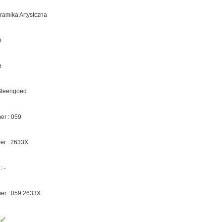
eramika Artystczna
n
e
 Steengoed
r : 059
er :
2633X
 :
-
er : 059
2633X
✓