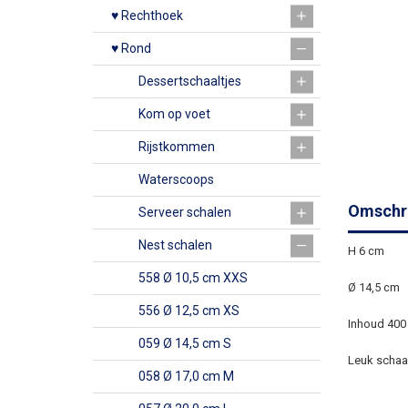
♥ Rechthoek
♥ Rond
Dessertschaaltjes
Kom op voet
Rijstkommen
Waterscoops
Omschri
Serveer schalen
Nest schalen
H 6 cm
558 Ø 10,5 cm XXS
Ø 14,5 cm
556 Ø 12,5 cm XS
Inhoud 400
059 Ø 14,5 cm S
Leuk schaal
058 Ø 17,0 cm M