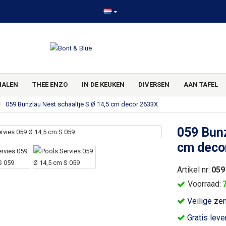
HALEN
THEE ENZO
IN DE KEUKEN
DIVERSEN
AAN TAFEL
059 Bunzlau Nest schaaltje S Ø 14,5 cm decor 2633X
059 Bunz
cm deco
Artikel nr:
059
Voorraad:
Veilige ze
Gratis leve