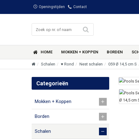
Openingstijden
Contact
HOME
MOKKEN + KOPPEN
BORDEN
SC
Schalen
♥ Rond
Nest schalen
059 Ø 14,5 cm S
Categorieën
Mokken + Koppen
Borden
Schalen