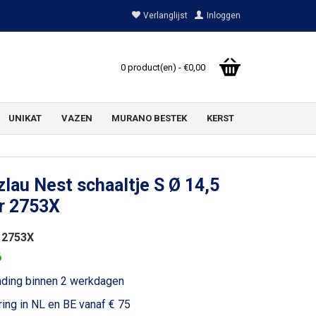
Verlanglijst
Inloggen
0 product(en) - €0,00
UNIKAT
VAZEN
MURANO BESTEK
KERST
lau Nest schaaltje S Ø 14,5
r 2753X
 2753X
6
nding binnen 2 werkdagen
ring in NL en BE vanaf € 75