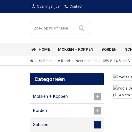
Openingstijden
Contact
HOME
MOKKEN + KOPPEN
BORDEN
SC
Schalen
♥ Rond
Nest schalen
059 Ø 14,5 cm S
Categorieën
Mokken + Koppen
Borden
Schalen