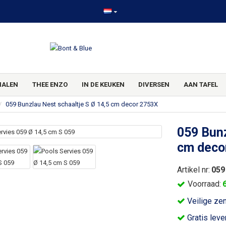
HALEN
THEE ENZO
IN DE KEUKEN
DIVERSEN
AAN TAFEL
059 Bunzlau Nest schaaltje S Ø 14,5 cm decor 2753X
059 Bunz
cm deco
Artikel nr:
059
Voorraad:
Veilige ze
Gratis leve