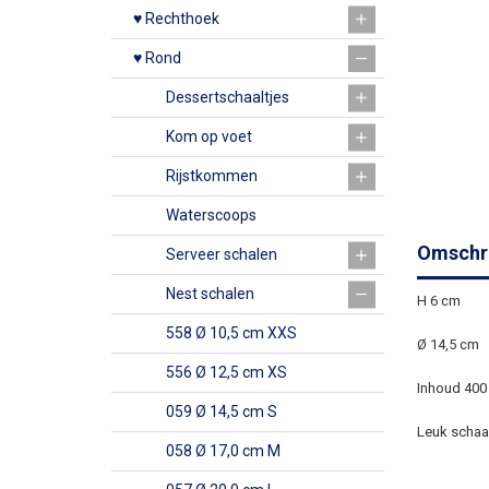
♥ Rechthoek
♥ Rond
Dessertschaaltjes
Kom op voet
Rijstkommen
Waterscoops
Omschri
Serveer schalen
Nest schalen
H 6 cm
558 Ø 10,5 cm XXS
Ø 14,5 cm
556 Ø 12,5 cm XS
Inhoud 400
059 Ø 14,5 cm S
Leuk schaal
058 Ø 17,0 cm M