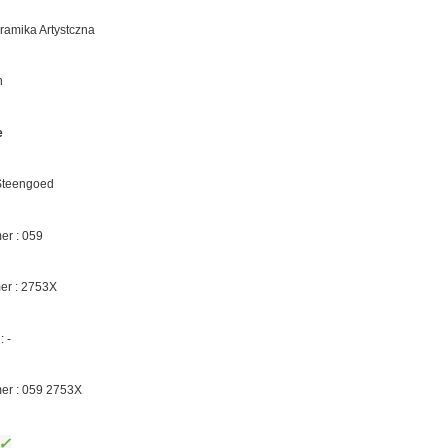
eramika Artystczna
n
e
 Steengoed
r : 059
er :
2753X
 :
-
er : 059
2753X
✓