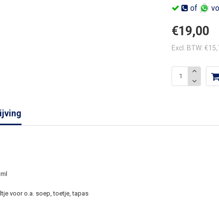
of
vo
€19,00
Excl. BTW: €15
jving
 ml
tje voor o.a. soep, toetje, tapas