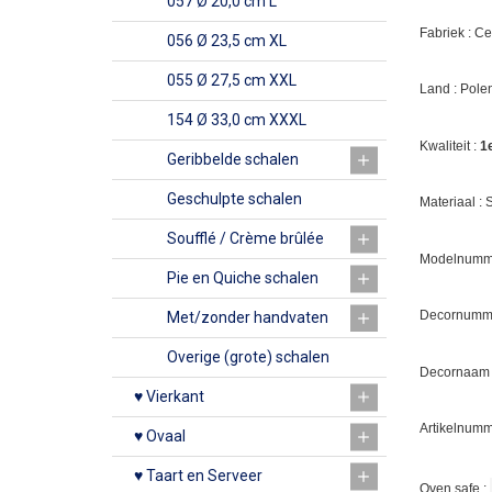
057 Ø 20,0 cm L
Fabriek : C
056 Ø 23,5 cm XL
055 Ø 27,5 cm XXL
Land : Pole
154 Ø 33,0 cm XXXL
Kwaliteit :
1
Geribbelde schalen
Geschulpte schalen
Materiaal :
Soufflé / Crème brûlée
Modelnumme
Pie en Quiche schalen
Decornumm
Met/zonder handvaten
Overige (grote) schalen
Decornaam
♥ Vierkant
Artikelnumm
♥ Ovaal
♥ Taart en Serveer
Oven safe :