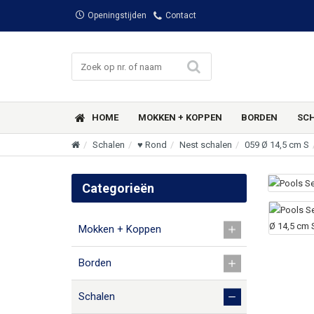
Openingstijden
Contact
HOME
MOKKEN + KOPPEN
BORDEN
SC
Schalen
♥ Rond
Nest schalen
059 Ø 14,5 cm S
Categorieën
Mokken + Koppen
Borden
Schalen