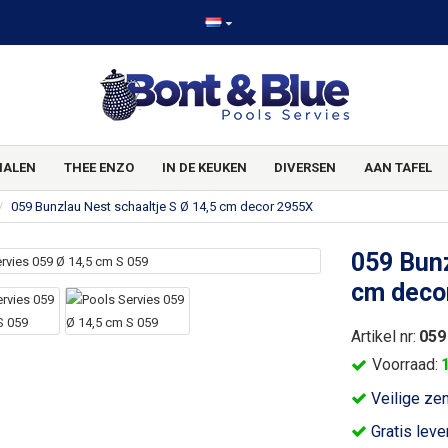
HALEN
THEE ENZO
IN DE KEUKEN
DIVERSEN
AAN TAFEL
059 Bunzlau Nest schaaltje S Ø 14,5 cm decor 2955X
059 Bunz
cm deco
Artikel nr:
059
Voorraad:
Veilige ze
Gratis leve