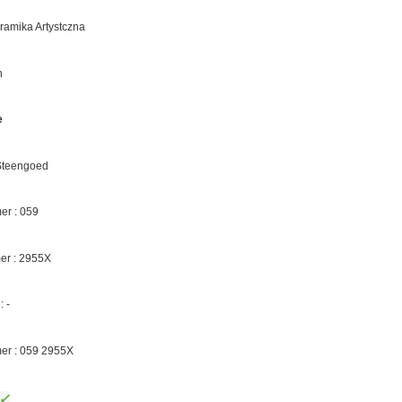
eramika Artystczna
n
e
 Steengoed
r : 059
er :
2955X
 :
-
er : 059
2955X
✓