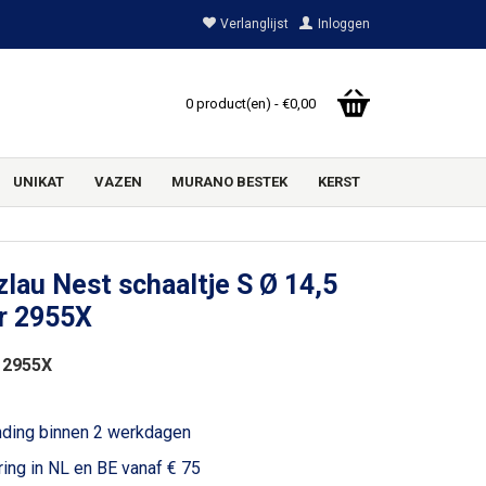
Verlanglijst
Inloggen
0 product(en) - €0,00
UNIKAT
VAZEN
MURANO BESTEK
KERST
lau Nest schaaltje S Ø 14,5
r 2955X
 2955X
1
nding binnen 2 werkdagen
ring in NL en BE vanaf € 75