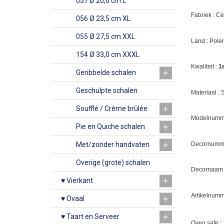
057 Ø 20,0 cm L
Fabriek : C
056 Ø 23,5 cm XL
055 Ø 27,5 cm XXL
Land : Pole
154 Ø 33,0 cm XXXL
Kwaliteit :
1
Geribbelde schalen
Geschulpte schalen
Materiaal :
Soufflé / Crème brûlée
Modelnumme
Pie en Quiche schalen
Decornumm
Met/zonder handvaten
Overige (grote) schalen
Decornaam
♥ Vierkant
Artikelnumm
♥ Ovaal
♥ Taart en Serveer
Oven safe :