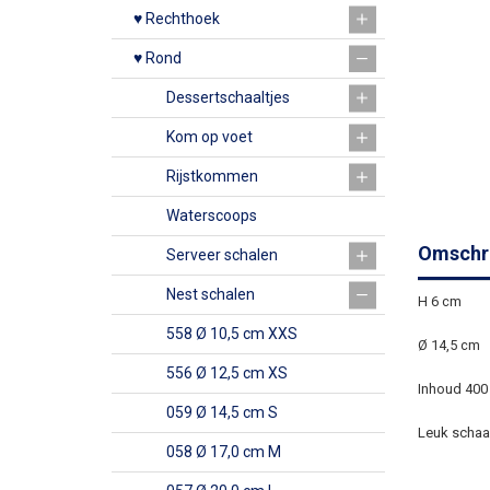
♥ Rechthoek
♥ Rond
Dessertschaaltjes
Kom op voet
Rijstkommen
Waterscoops
Omschri
Serveer schalen
Nest schalen
H 6 cm
558 Ø 10,5 cm XXS
Ø 14,5 cm
556 Ø 12,5 cm XS
Inhoud 400
059 Ø 14,5 cm S
Leuk schaal
058 Ø 17,0 cm M