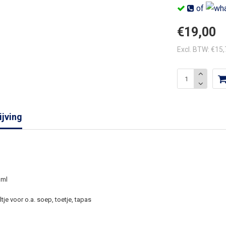
of
€19,00
Excl. BTW: €15
jving
 ml
tje voor o.a. soep, toetje, tapas