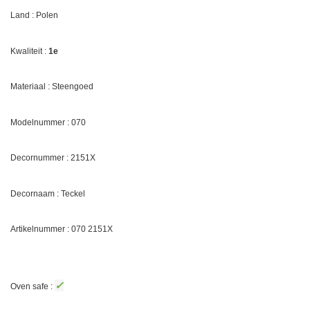
Land : Polen
Kwaliteit :
1e
Materiaal : Steengoed
Modelnummer : 070
Decornummer :
2151X
Decornaam : Teckel
Artikelnummer : 070
2151X
✓
Oven safe :