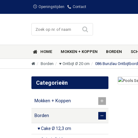
Openingstijden
Contact
HOME
MOKKEN + KOPPEN
BORDEN
SC
Borden
♥ Ontbijt Ø 20 cm
086 Bunzlau Ontbijtbor
Categorieën
Mokken + Koppen
Borden
♥ Cake Ø 12,3 cm