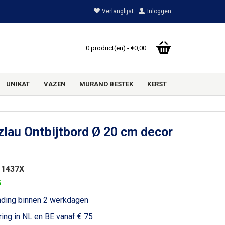
Verlanglijst
Inloggen
0 product(en) - €0,00
UNIKAT
VAZEN
MURANO BESTEK
KERST
lau Ontbijtbord Ø 20 cm decor
 1437X
5
nding binnen 2 werkdagen
ring in NL en BE vanaf € 75