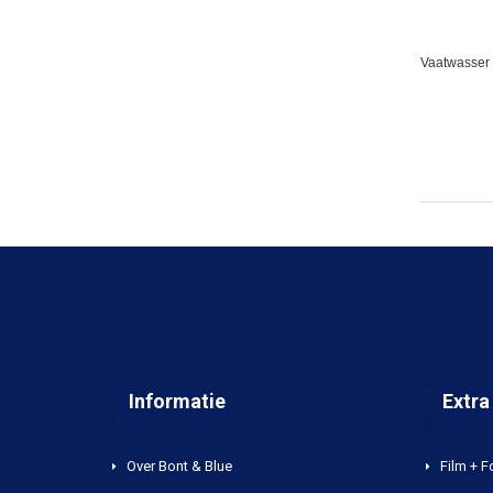
Vaatwasser 
Informatie
Extra
Over Bont & Blue
Film + F