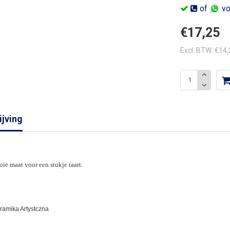
of
vo
€17,25
Excl. BTW: €14
jving
ie maat voor een stukje taart.
eramika Artystczna