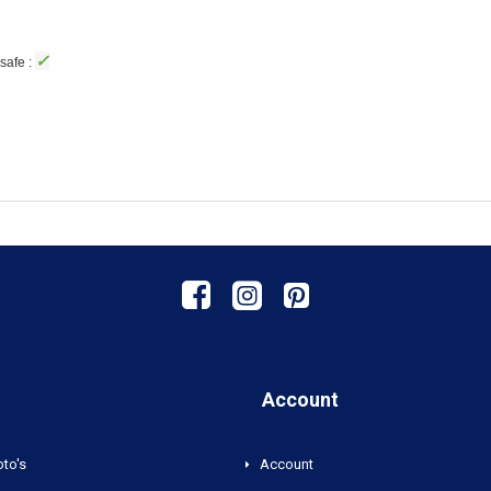
✓
safe :
Account
oto's
Account