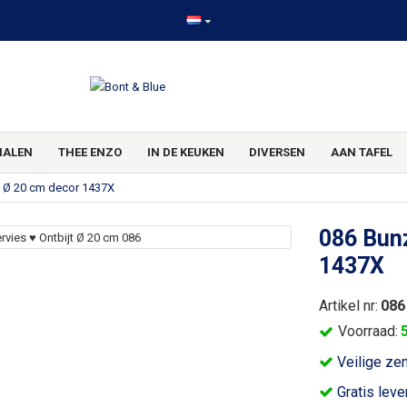
HALEN
THEE ENZO
IN DE KEUKEN
DIVERSEN
AAN TAFEL
d Ø 20 cm decor 1437X
086 Bunz
1437X
Artikel nr:
086
Voorraad:
Veilige ze
Gratis leve