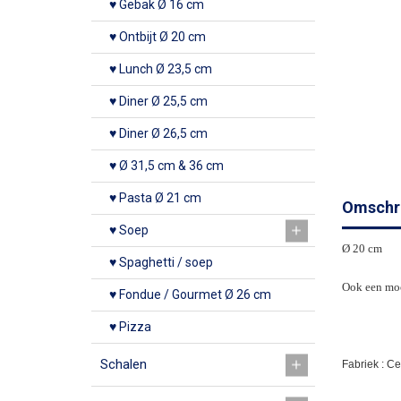
♥ Gebak Ø 16 cm
♥ Ontbijt Ø 20 cm
♥ Lunch Ø 23,5 cm
♥ Diner Ø 25,5 cm
♥ Diner Ø 26,5 cm
♥ Ø 31,5 cm & 36 cm
♥ Pasta Ø 21 cm
Omschri
♥ Soep
Ø 20 cm
♥ Spaghetti / soep
Ook een moo
♥ Fondue / Gourmet Ø 26 cm
♥ Pizza
Schalen
Fabriek : C