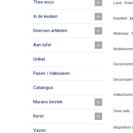
Thee enzo
Land : Pole
In de keuken
Kwaliteit :
1
Diversen artikelen
Materiaal :
Aan tafel
Modelnumme
Unikat
Decornumm
Pasen / Halloween
Decornaam :
Catalogus
Artikelnumm
Murano bestek
Oven safe :
Kerst
Magnetron s
Vazen