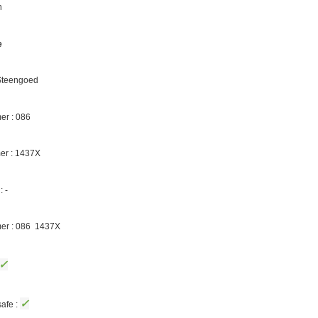
n
e
 Steengoed
r : 086
er :
1437X
 -
er : 086
1437X
✓
✓
afe :