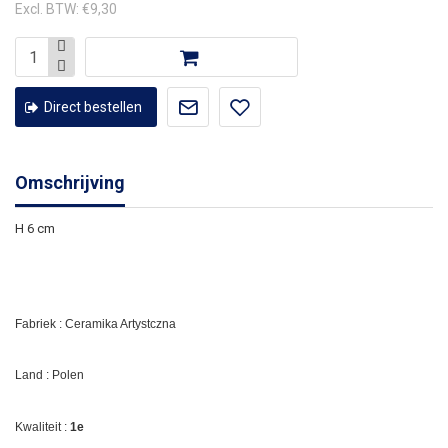
Excl. BTW: €9,30
Direct bestellen
Omschrijving
H 6 cm
Fabriek : Ceramika Artystczna
Land : Polen
Kwaliteit :
1e