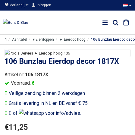
Verlanglijst
Inloggen
Aan tafel
♥ Eierdoppen
► Eierdop hoog
106 Bunzlau Eierdop deco
106 Bunzlau Eierdop decor 1817X
Artikel nr:
106 1817X
Voorraad:
6
Veilige zending binnen 2 werkdagen
Gratis levering in NL en BE vanaf € 75
of
voor info/advies.
€11,25