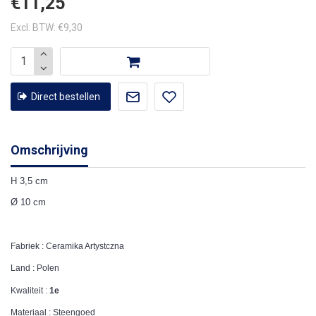
€11,25
Excl. BTW: €9,30
Direct bestellen
Omschrijving
H 3,5 cm
Ø 10 cm
Fabriek : Ceramika Artystczna
Land : Polen
Kwaliteit :
1e
Materiaal : Steengoed