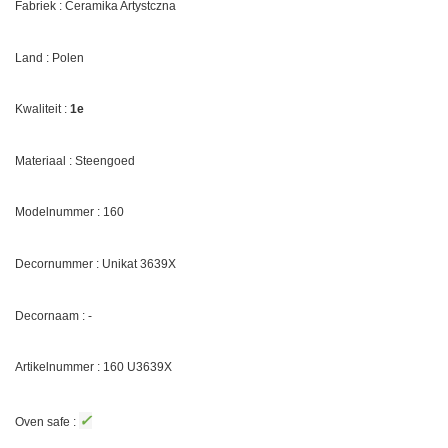
Fabriek : Ceramika Artystczna
Land : Polen
Kwaliteit :
1e
Materiaal : Steengoed
Modelnummer : 160
Decornummer : Unikat
3639X
Decornaam : -
Artikelnummer : 160 U
3639X
✓
Oven safe :