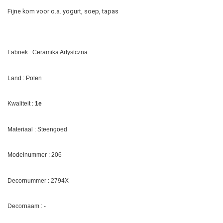
Fijne kom voor o.a. yogurt, soep, tapas
Fabriek : Ceramika Artystczna
Land : Polen
Kwaliteit :
1e
Materiaal : Steengoed
Modelnummer : 206
Decornummer :
2794X
Decornaam :
-