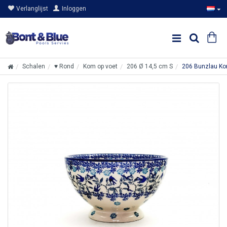
Verlanglijst
Inloggen
Schalen
♥ Rond
Kom op voet
206 Ø 14,5 cm S
206 Bunzlau Ko