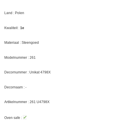
Land : Polen
Kwaliteit :
1e
Materiaal : Steengoed
Modelnummer : 261
Decornummer :
Unikat 4798X
Decornaam : -
Artikelnummer : 261 U
4798X
✓
Oven safe :