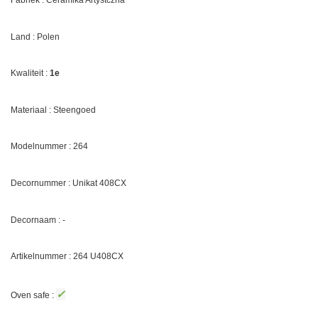
Fabriek : Ceramika Artystczna
Land : Polen
Kwaliteit :
1e
Materiaal : Steengoed
Modelnummer : 264
Decornummer :
Unikat 408CX
Decornaam : -
Artikelnummer : 264
U408CX
✓
Oven safe :