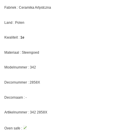
Fabriek : Ceramika Artystczna
Land : Polen
Kwaliteit :
1e
Materiaal : Steengoed
Modelnummer : 342
Decornummer :
2858X
Decornaam : -
Artikelnummer : 342
2858X
✓
Oven safe :