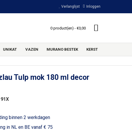
Verlanglijst
Inloggen
0 product(en) - €0,00
UNIKAT
VAZEN
MURANO BESTEK
KERST
lau Tulp mok 180 ml decor
 91X
ding binnen 2 werkdagen
ing in NL en BE vanaf € 75