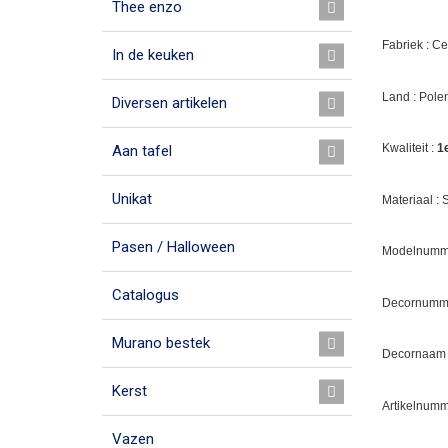
Thee enzo
Fabriek : C
In de keuken
Land : Pole
Diversen artikelen
Kwaliteit :
1
Aan tafel
Unikat
Materiaal :
Pasen / Halloween
Modelnumme
Catalogus
Decornumme
Murano bestek
Decornaam :
Kerst
Artikelnumm
Vazen