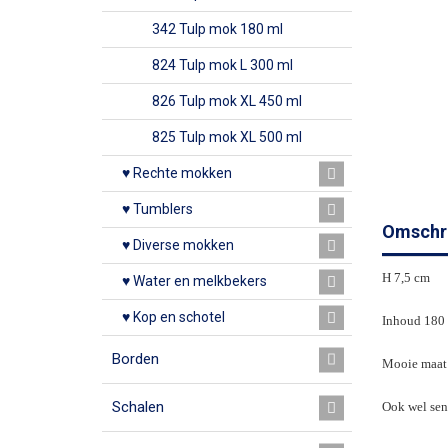
342 Tulp mok 180 ml
824 Tulp mok L 300 ml
826 Tulp mok XL 450 ml
825 Tulp mok XL 500 ml
♥ Rechte mokken
♥ Tumblers
Omschri
♥ Diverse mokken
H 7,5 cm
♥ Water en melkbekers
♥ Kop en schotel
Inhoud 180
Borden
Mooie maat 
Schalen
Ook wel se