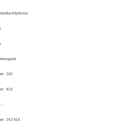
eramika Artystczna
n
e
 Steengoed
r : 342
r : 91X
 -
er : 342 91X