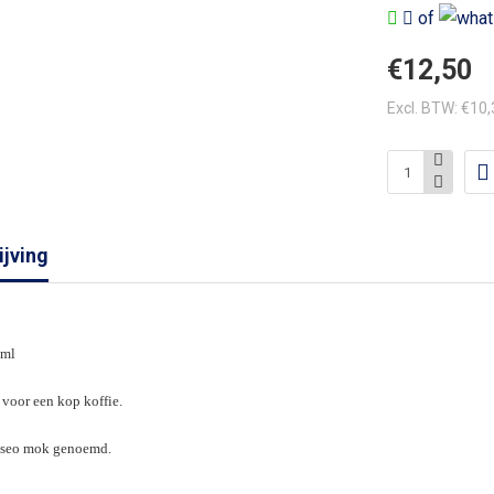
of
€12,50
Excl. BTW: €10
jving
 ml
voor een kop koffie.
nseo mok genoemd.