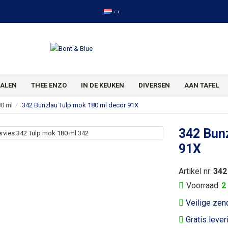
ALEN
THEE ENZO
IN DE KEUKEN
DIVERSEN
AAN TAFEL
80 ml
342 Bunzlau Tulp mok 180 ml decor 91X
342 Bunz
91X
Artikel nr:
342
Voorraad:
2
Veilige zen
Gratis lever