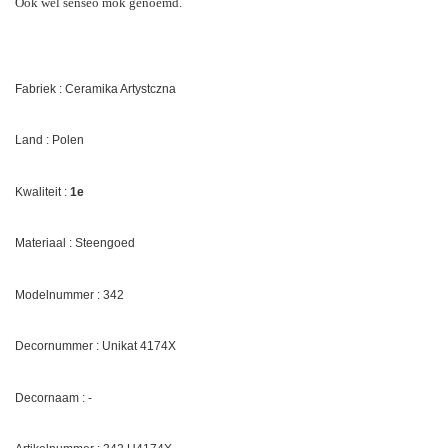
Ook wel senseo mok genoemd.
Fabriek : Ceramika Artystczna
Land : Polen
Kwaliteit :
1e
Materiaal : Steengoed
Modelnummer : 342
Decornummer :
Unikat 4174X
Decornaam : -