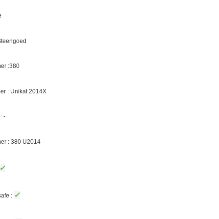
e
 Steengoed
er :380
r : Unikat 2014X
 -
er : 380 U2014
✓
✓
afe :