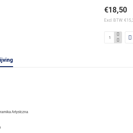
€18,50
Excl. BTW: €15
jving
eramika Artystczna
n