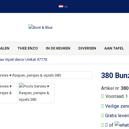
ALEN
THEE ENZO
IN DE KEUKEN
DIVERSEN
AAN TAFEL
au Vijzel decor Unikat 4777X
380 Bunz
Artikel nr:
380
Voorraad:
1
Veilige zen
Gratis lever
of