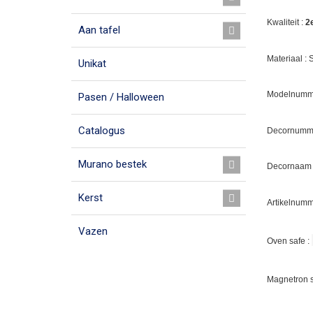
Kwaliteit :
2
Aan tafel
Materiaal :
Unikat
Modelnumm
Pasen / Halloween
Catalogus
Decornumme
Murano bestek
Decornaam :
Kerst
Artikelnumm
Vazen
Oven safe :
Magnetron s