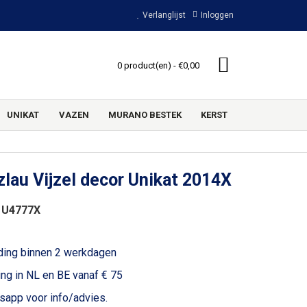
Verlanglijst
Inloggen
0 product(en) - €0,00
UNIKAT
VAZEN
MURANO BESTEK
KERST
lau Vijzel decor Unikat 2014X
 U4777X
ding binnen 2 werkdagen
ing in NL en BE vanaf € 75
voor info/advies.