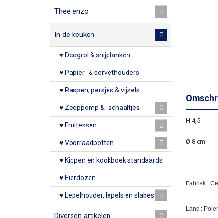
Thee enzo
In de keuken
♥ Deegrol & snijplanken
♥ Papier- & servethouders
♥ Raspen, persjes & vijzels
Omschri
♥ Zeeppomp & -schaaltjes
H 4,5
♥ Fruitessen
Ø 8 cm
♥ Voorraadpotten
♥ Kippen en kookboek standaards
♥ Eierdozen
Fabriek : C
♥ Lepelhouder, lepels en slabestek
Land : Pole
Diversen artikelen