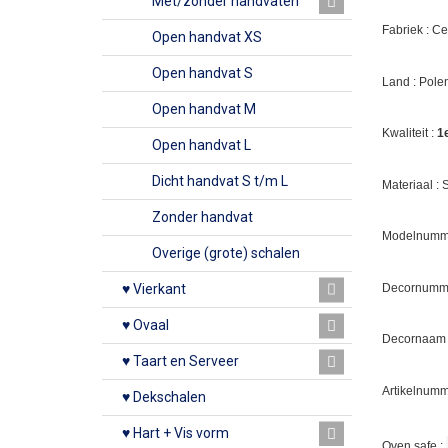
Met/zonder handvaten
Fabriek : C
Open handvat XS
Open handvat S
Land : Pole
Open handvat M
Kwaliteit :
1
Open handvat L
Dicht handvat S t/m L
Materiaal :
Zonder handvat
Modelnumme
Overige (grote) schalen
Decornumm
♥ Vierkant
♥ Ovaal
Decornaam :
♥ Taart en Serveer
Artikelnumm
♥ Dekschalen
♥ Hart + Vis vorm
Oven safe :