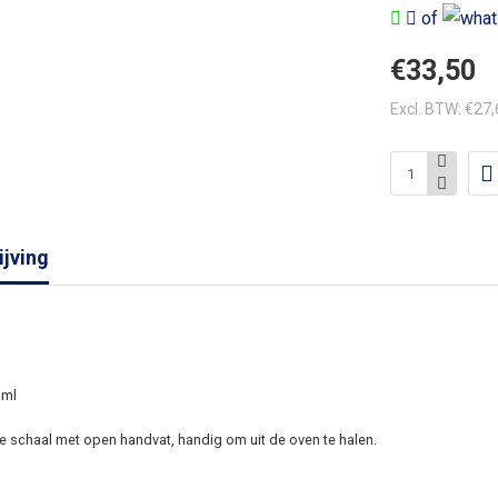
of
€33,50
Excl. BTW: €27
jving
 ml
e schaal met open handvat, handig om uit de oven te halen.