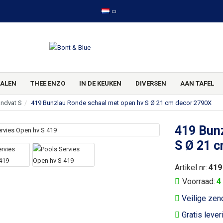
ALEN
THEE ENZO
IN DE KEUKEN
DIVERSEN
AAN TAFEL
ndvat S
419 Bunzlau Ronde schaal met open hv S Ø 21 cm decor 2790X
419 Bun
S Ø 21 
Artikel nr:
419
Voorraad:
4
Veilige zen
Gratis lever