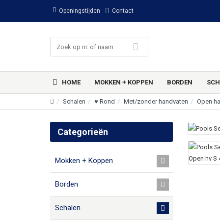
Openingstijden
Contact
HOME
MOKKEN + KOPPEN
BORDEN
SCH
Schalen
♥ Rond
Met/zonder handvaten
Open ha
Categorieën
Mokken + Koppen
Borden
Schalen