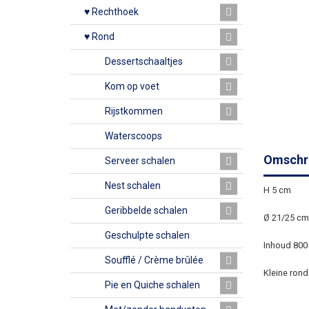
♥ Rechthoek
♥ Rond
Dessertschaaltjes
Kom op voet
Rijstkommen
Waterscoops
Omschri
Serveer schalen
Nest schalen
H 5 cm
Geribbelde schalen
Ø 21/25 cm
Geschulpte schalen
Inhoud 800
Soufflé / Crème brûlée
Kleine rond
Pie en Quiche schalen