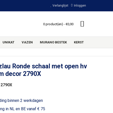
Verlanglijst
Inloggen
0 product(en) - €0,00
UNIKAT
VAZEN
MURANO BESTEK
KERST
zlau Ronde schaal met open hv
cm decor 2790X
 2790X
ding binnen 2 werkdagen
ing in NL en BE vanaf € 75