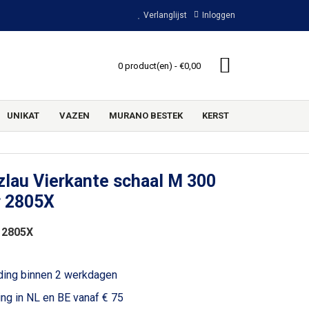
Verlanglijst
Inloggen
0 product(en) - €0,00
UNIKAT
VAZEN
MURANO BESTEK
KERST
lau Vierkante schaal M 300
r 2805X
 2805X
ding binnen 2 werkdagen
ing in NL en BE vanaf € 75