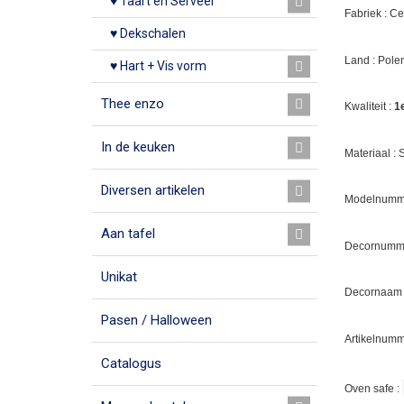
♥ Taart en Serveer
Fabriek : C
♥ Dekschalen
Land : Pole
♥ Hart + Vis vorm
Thee enzo
Kwaliteit :
1
In de keuken
Materiaal :
Diversen artikelen
Modelnumme
Aan tafel
Decornumm
Unikat
Decornaam :
Pasen / Halloween
Artikelnumm
Catalogus
Oven safe :