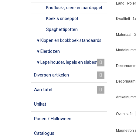
Land : Pole
Knoflook-, uien- en aardappelpotten
Koek & snoeppot
Kwaliteit :
1
Spaghettipotten
Materiaal :
♥ Kippen en kookboek standaards
Modelnumme
♥ Eierdozen
♥ Lepelhouder, lepels en slabestek
Decornumm
Diversen artikelen
Decornaam
Aan tafel
Artikelnumm
Unikat
Oven safe :
Pasen / Halloween
Magnetron s
Catalogus