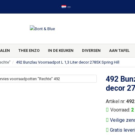
ALEN
THEE ENZO
IN DE KEUKEN
DIVERSEN
AAN TAFEL
echte"
492 Bunzlau Voorraadpot L 1,3 Liter decor 2785X Spring Hill
492 Bunz
decor 27
Artikel nr:
492
Voorraad:
2
Veilige zen
Gratis lever