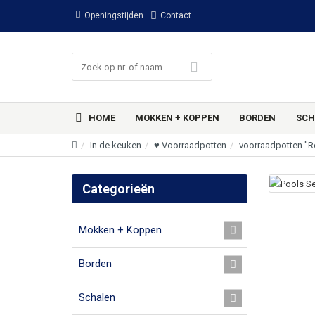
Openingstijden
Contact
HOME
MOKKEN + KOPPEN
BORDEN
SCH
In de keuken
♥ Voorraadpotten
voorraadpotten "R
Categorieën
Mokken + Koppen
Borden
Schalen