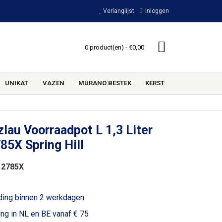
Verlanglijst
Inloggen
0 product(en) - €0,00
UNIKAT
VAZEN
MURANO BESTEK
KERST
lau Voorraadpot L 1,3 Liter
85X Spring Hill
 2785X
ding binnen 2 werkdagen
ing in NL en BE vanaf € 75