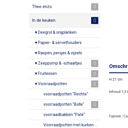
Thee enzo
In de keuken
♥ Deegrol & snijplanken
♥ Papier- & servethouders
♥ Raspen, persjes & vijzels
♥ Zeeppomp & -schaaltjes
Omschri
♥ Fruitessen
H 21 cm
♥ Voorraadpotten
Inhoud 1,3 L
voorraadpotten "Rechte"
voorraadpotten "Bolle"
voorraadbakken "Paté"
Fabriek : C
Voorraadpotten met kurken deksel