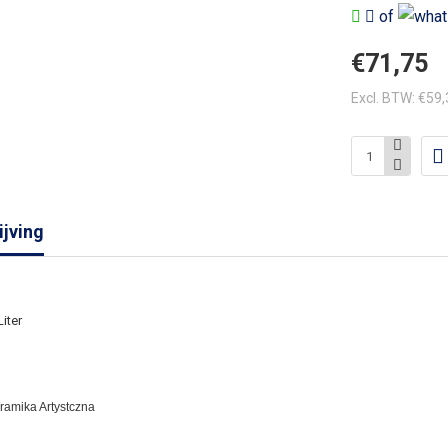
of
€71,75
Excl. BTW: €59
jving
iter
eramika Artystczna