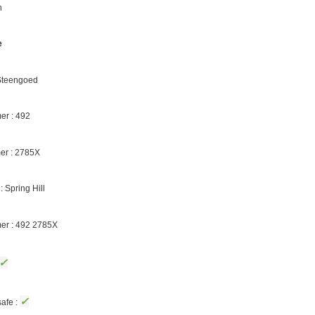
n
e
 Steengoed
r : 492
er :
2785X
 :
Spring Hill
er : 492
2785X
✓
✓
afe :