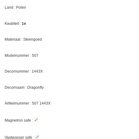
Land : Polen
Kwaliteit :
1e
Materiaal : Steengoed
Modelnummer : 507
Decornummer :
1443X
Decornaam :
Dragonfly
Artikelnummer : 507
1443X
✓
Magnetron safe :
✓
Vaatwasser safe :