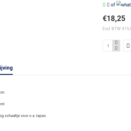
of
€18,25
Excl. BTW: €15
jving
 cm
 ml
ig schaaltje voor o.a. tapas.