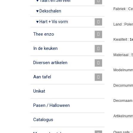
♥ Taart en Serveer
Fabriek : C
♥ Dekschalen
♥ Hart + Vis vorm
Land : Pole
Thee enzo
Kwaliteit :
1
In de keuken
Materiaal :
Diversen artikelen
Modelnumme
Aan tafel
Decornumm
Unikat
Decornaam :
Pasen / Halloween
Artikelnumm
Catalogus
Oven safe :