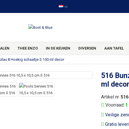
ALEN
THEE ENZO
IN DE KEUKEN
DIVERSEN
AAN TAFEL
zlau 8 Hoekig schaaltje S 150 ml decor
516 Bunz
ml deco
Artikel nr:
516
Voorraad:
1
Veilige zen
Gratis lever