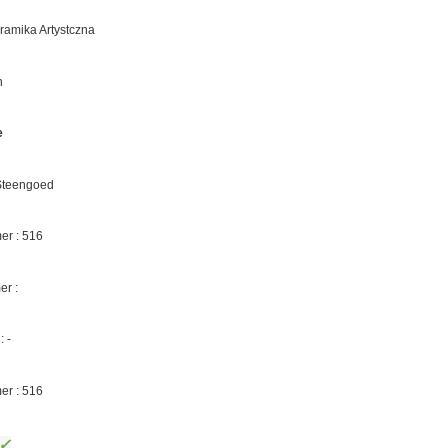
eramika Artystczna
n
e
 Steengoed
r : 516
er :
 -
er : 516
✓