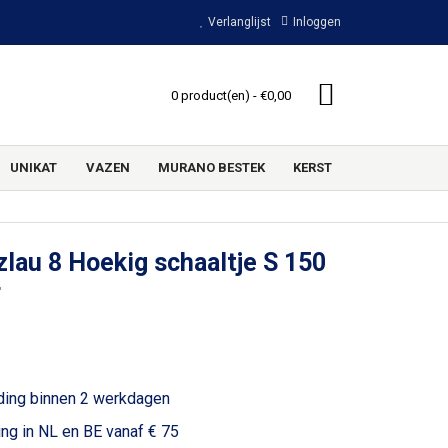
Verlanglijst
Inloggen
0 product(en) - €0,00
UNIKAT
VAZEN
MURANO BESTEK
KERST
lau 8 Hoekig schaaltje S 150
r
ding binnen 2 werkdagen
ing in NL en BE vanaf € 75