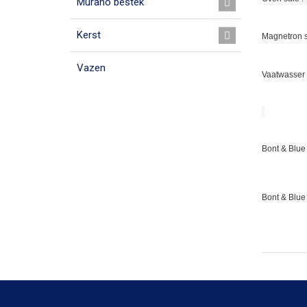
Murano bestek
Kerst
Magnetron s
Vazen
Vaatwasser 
Bont & Blue 
Bont & Blue