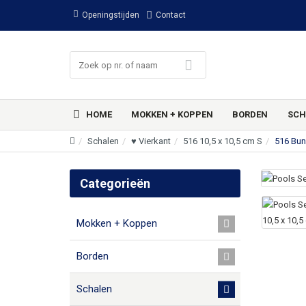
Openingstijden
Contact
HOME
MOKKEN + KOPPEN
BORDEN
SCH
Schalen
♥ Vierkant
516 10,5 x 10,5 cm S
516 Bun
Categorieën
Mokken + Koppen
Borden
Schalen