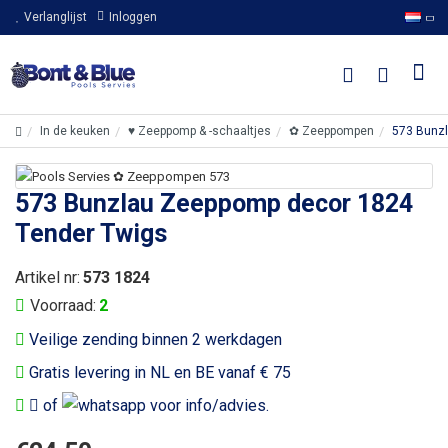
Verlanglijst
Inloggen
In de keuken
♥ Zeeppomp & -schaaltjes
✿ Zeeppompen
573 Bunz
573 Bunzlau Zeeppomp decor 1824
Tender Twigs
Artikel nr:
573 1824
Voorraad:
2
Veilige zending binnen 2 werkdagen
Gratis levering in NL en BE vanaf € 75
of
voor info/advies.