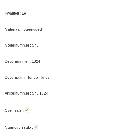
Kwaliteit :
1e
Materiaal : Steengoed
Modelnummer : 573
Decornummer :
1824
Decornaam : T
ender Twigs
Artikelnummer : 573
1824
✓
Oven safe :
✓
Magnetron safe :