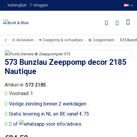
Verlanglijst
Inloggen
In de keuken
♥ Zeeppomp & -schaaltjes
✿ Zeeppompen
573 Bunz
573 Bunzlau Zeeppomp decor 2185
Nautique
Artikel nr:
573 2185
Voorraad:
1
Veilige zending binnen 2 werkdagen
Gratis levering in NL en BE vanaf € 75
of
voor info/advies.