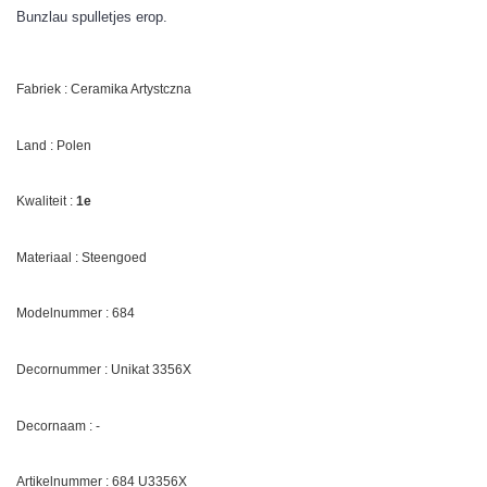
Bunzlau spulletjes erop.
Fabriek : Ceramika Artystczna
Land : Polen
Kwaliteit :
1e
Materiaal : Steengoed
Modelnummer : 684
Decornummer : Unikat
3356X
Decornaam : -
Artikelnummer : 684 U
3356X