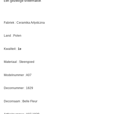
Een gezellige sfeermaker.
Fabriek : Ceramika Artystczna
Land : Polen
Kwaliteit :
1e
Materiaal : Steengoed
Modelnummer : A07
Decornummer :
1829
Decornaam :
Belle Fleur