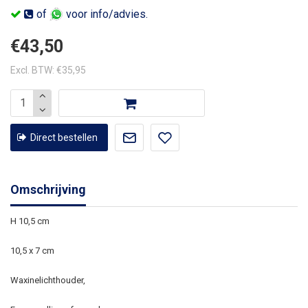
of
voor info/advies.
€43,50
Excl. BTW: €35,95
Direct bestellen
Omschrijving
H 10,5 cm
10,5 x 7 cm
Waxinelichthouder,