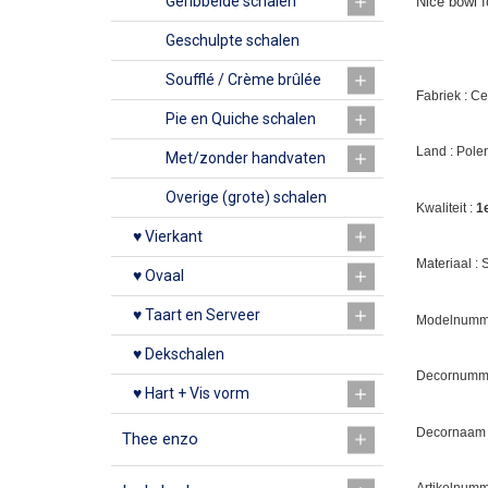
Geribbelde schalen
Nice bowl fo
Geschulpte schalen
Soufflé / Crème brûlée
Fabriek : C
Pie en Quiche schalen
Land : Pole
Met/zonder handvaten
Overige (grote) schalen
Kwaliteit :
1
♥ Vierkant
Materiaal :
♥ Ovaal
♥ Taart en Serveer
Modelnumme
♥ Dekschalen
Decornumm
♥ Hart + Vis vorm
Decornaam
Thee enzo