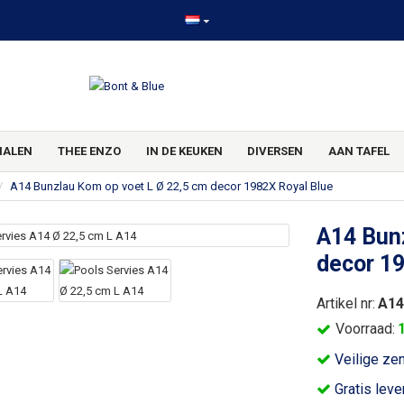
HALEN
THEE ENZO
IN DE KEUKEN
DIVERSEN
AAN TAFEL
A14 Bunzlau Kom op voet L Ø 22,5 cm decor 1982X Royal Blue
A14 Bun
decor 1
Artikel nr:
A14
Voorraad:
Veilige ze
Gratis leve