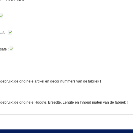
er : A14
1982X
✓
✓
afe :
✓
safe :
gebruikt de originele artikel en decor nummers van de fabriek !
 gebruikt de originele Hoogte, Breedte, Lengte en Inhoud maten van de fabriek !