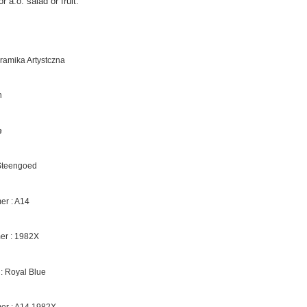
r a.o. salad or fruit.
eramika Artystczna
n
e
 Steengoed
r : A14
er :
1982X
 :
Royal Blue