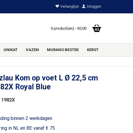
Verlanglijst
Inloggen
0 product(en) - €0,00
UNIKAT
VAZEN
MURANO BESTEK
KERST
zlau Kom op voet L Ø 22,5 cm
982X Royal Blue
 1982X
1
nding binnen 2 werkdagen
ring in NL en BE vanaf € 75