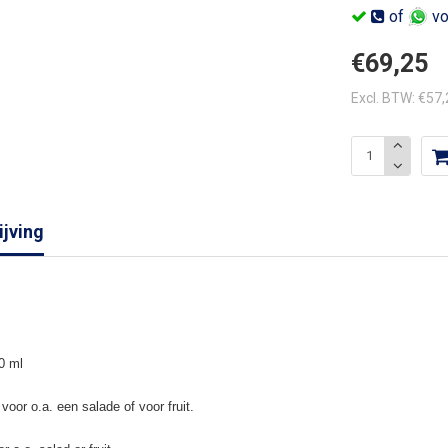
of
vo
€69,25
Excl. BTW: €57
jving
0 ml
oor o.a. een salade of voor fruit.