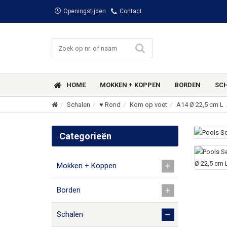
Openingstijden
Contact
HOME
MOKKEN + KOPPEN
BORDEN
SC
Schalen
♥ Rond
Kom op voet
A14 Ø 22,5 cm L
Categorieën
Mokken + Koppen
Borden
Schalen