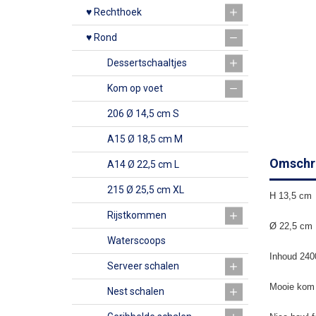
♥ Rechthoek
♥ Rond
Dessertschaaltjes
Kom op voet
206 Ø 14,5 cm S
A15 Ø 18,5 cm M
Omschri
A14 Ø 22,5 cm L
215 Ø 25,5 cm XL
H 13,5 cm
Rijstkommen
Ø 22,5 cm
Waterscoops
Inhoud 240
Serveer schalen
Mooie kom v
Nest schalen