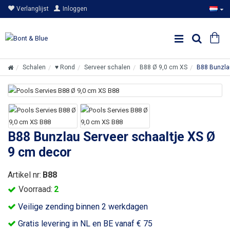
Verlanglijst
Inloggen
Schalen
♥ Rond
Serveer schalen
B88 Ø 9,0 cm XS
B88 Bunzla
B88 Bunzlau Serveer schaaltje XS Ø
9 cm decor
Artikel nr:
B88
Voorraad:
2
Veilige zending binnen 2 werkdagen
Gratis levering in NL en BE vanaf € 75