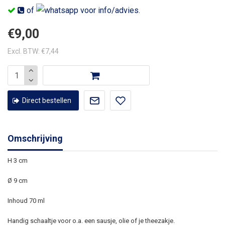
of
voor info/advies.
€9,00
Excl. BTW: €7,44
Direct bestellen
Omschrijving
H 3 cm
Ø 9 cm
Inhoud 70 ml
Handig schaaltje voor o.a. een sausje, olie of je theezakje.