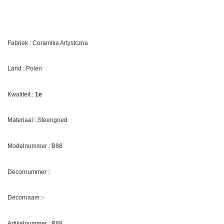
Fabriek : Ceramika Artystczna
Land : Polen
Kwaliteit :
1e
Materiaal : Steengoed
Modelnummer : B88
Decornummer :
Decornaam :-
Artikelnummer : B88