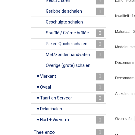
Nest schalen
Land : Pole
Geribbelde schalen
Kwaliteit :
1
Geschulpte schalen
Materiaal :
Soufflé / Crème brûlée
Pie en Quiche schalen
Modelnumme
Met/zonder handvaten
Decornumm
Overige (grote) schalen
♥ Vierkant
Decornaam 
♥ Ovaal
Artikelnumm
♥ Taart en Serveer
♥ Dekschalen
Oven safe :
♥ Hart + Vis vorm
Thee enzo