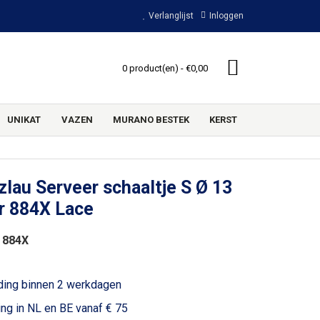
Verlanglijst
Inloggen
0 product(en) - €0,00
UNIKAT
VAZEN
MURANO BESTEK
KERST
lau Serveer schaaltje S Ø 13
r 884X Lace
 884X
ding binnen 2 werkdagen
ing in NL en BE vanaf € 75