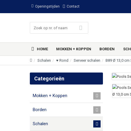
Openingstijden
Contact
HOME
MOKKEN + KOPPEN
BORDEN
SCH
Schalen
♥ Rond
Serveer schalen
B89 Ø 13,0 cm 
Categorieën
Mokken + Koppen
Borden
Schalen