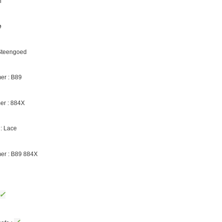
n
e
 Steengoed
r : B89
er :
884X
: Lace
er : B89
884X
✓