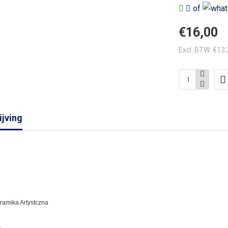
of
€16,00
Excl. BTW: €13
jving
eramika Artystczna