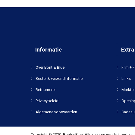
Informatie
Extra
Over Bont & Blue
Film + F
Bestel & verzendinformatie
Links
Retourneren
Markten
Privacybeleid
Opening
Algemene voorwaarden
Cadeau
Copyright © 2020, BontenBlue, Alle rechten voorbehouden