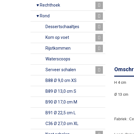
♥ Rechthoek
♥ Rond
Dessertschaaltjes
Kom op voet
Rijstkommen
Waterscoops
Omschri
Serveer schalen
B88 Ø 9,0 cm XS
H 4 cm
B89 Ø 13,0 cm S
Ø 13 cm
B90 Ø 17,0 cm M
B91 Ø 22,5 cm L
Fabriek : C
C36 Ø 27,0 cm XL