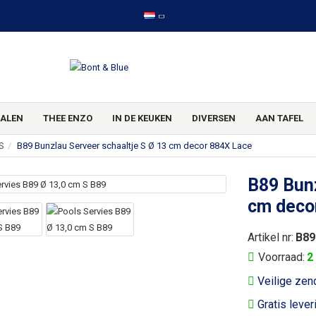
ALEN
THEE ENZO
IN DE KEUKEN
DIVERSEN
AAN TAFEL
S
B89 Bunzlau Serveer schaaltje S Ø 13 cm decor 884X Lace
B89 Bunz
cm deco
Artikel nr:
B89
Voorraad:
2
Veilige zen
Gratis lever