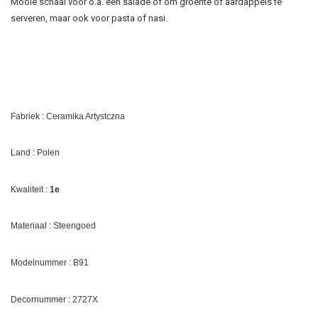
Mooie schaal voor o.a. een salade of om groente of aardappels te
serveren, maar ook voor pasta of nasi.
Fabriek : Ceramika Artystczna
Land : Polen
Kwaliteit :
1e
Materiaal : Steengoed
Modelnummer : B91
Decornummer :
2727X