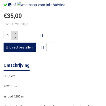
of
voor info/advies.
€35,00
Excl. BTW: €28,93
Direct bestellen
Omschrijving
H 6,5 cm
Ø 22,5 cm
Inhoud 1200 ml