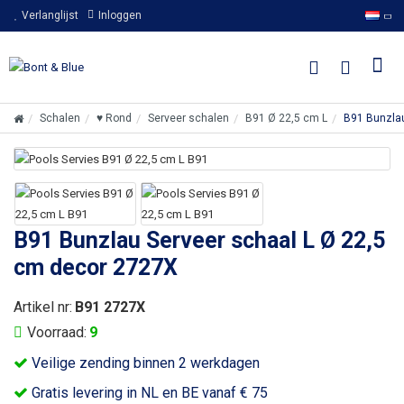
Verlanglijst
Inloggen
Schalen
♥ Rond
Serveer schalen
B91 Ø 22,5 cm L
B91 Bunzlau
B91 Bunzlau Serveer schaal L Ø 22,5
cm decor 2727X
Artikel nr:
B91 2727X
Voorraad:
9
Veilige zending binnen 2 werkdagen
Gratis levering in NL en BE vanaf € 75