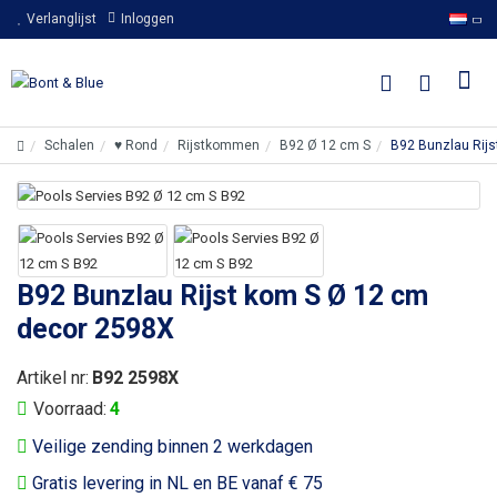
Verlanglijst
Inloggen
Schalen
♥ Rond
Rijstkommen
B92 Ø 12 cm S
B92 Bunzlau Rij
B92 Bunzlau Rijst kom S Ø 12 cm
decor 2598X
Artikel nr:
B92 2598X
Voorraad:
4
Veilige zending binnen 2 werkdagen
Gratis levering in NL en BE vanaf € 75