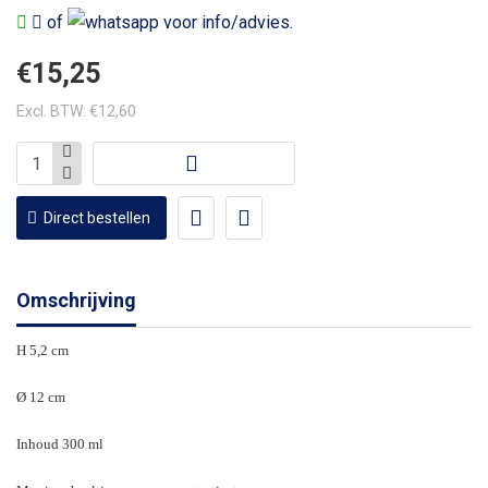
of
voor info/advies.
€15,25
Excl. BTW: €12,60
Direct bestellen
Omschrijving
H 5,2 cm
Ø 12 cm
Inhoud 300 ml