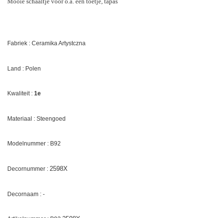
Mooie schaaltje voor o.a. een toetje, tapas
Fabriek : Ceramika Artystczna
Land : Polen
Kwaliteit :
1e
Materiaal : Steengoed
Modelnummer : B92
2598X
Decornummer :
Decornaam : -