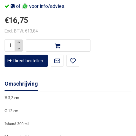
of
voor info/advies.
€16,75
Excl. BTW: €13,84
Direct bestellen
Omschrijving
H 5,2 cm
Ø 12 cm
Inhoud 300 ml