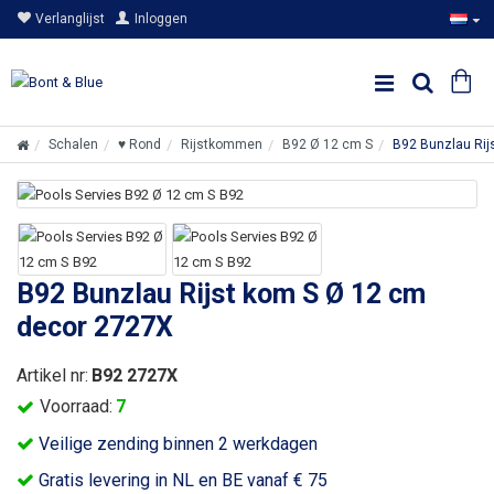
Verlanglijst
Inloggen
Schalen
♥ Rond
Rijstkommen
B92 Ø 12 cm S
B92 Bunzlau Rij
B92 Bunzlau Rijst kom S Ø 12 cm
decor 2727X
Artikel nr:
B92 2727X
Voorraad:
7
Veilige zending binnen 2 werkdagen
Gratis levering in NL en BE vanaf € 75