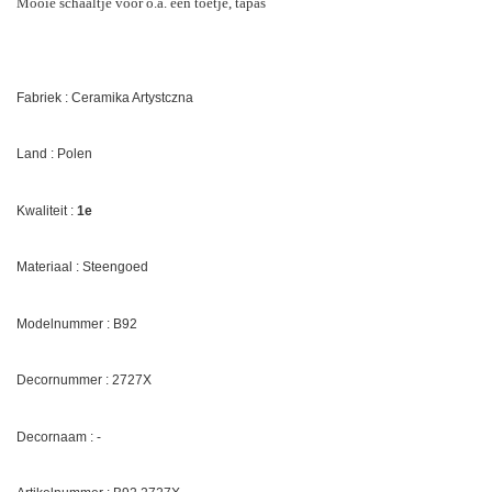
Mooie schaaltje voor o.a. een toetje, tapas
Fabriek : Ceramika Artystczna
Land : Polen
Kwaliteit :
1e
Materiaal : Steengoed
Modelnummer : B92
Decornummer :
2727X
Decornaam : -