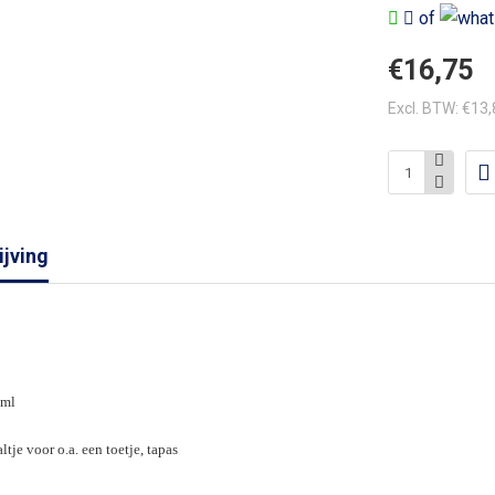
of
€16,75
Excl. BTW: €13
jving
 ml
tje voor o.a. een toetje, tapas