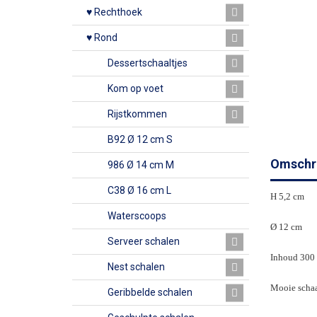
♥ Rechthoek
♥ Rond
Dessertschaaltjes
Kom op voet
Rijstkommen
B92 Ø 12 cm S
Omschri
986 Ø 14 cm M
C38 Ø 16 cm L
H 5,2 cm
Waterscoops
Ø 12 cm
Serveer schalen
Inhoud 300
Nest schalen
Mooie schaal
Geribbelde schalen