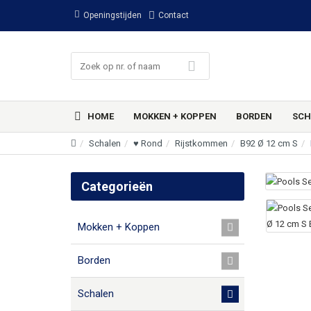
Openingstijden
Contact
HOME
MOKKEN + KOPPEN
BORDEN
SCH
Schalen
♥ Rond
Rijstkommen
B92 Ø 12 cm S
Categorieën
Mokken + Koppen
Borden
Schalen