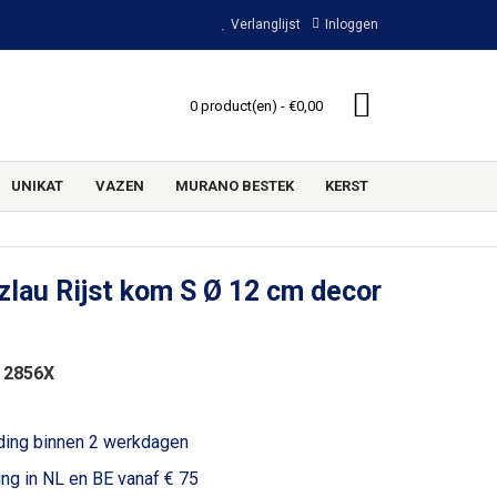
Verlanglijst
Inloggen
0 product(en) - €0,00
UNIKAT
VAZEN
MURANO BESTEK
KERST
lau Rijst kom S Ø 12 cm decor
 2856X
ding binnen 2 werkdagen
ing in NL en BE vanaf € 75