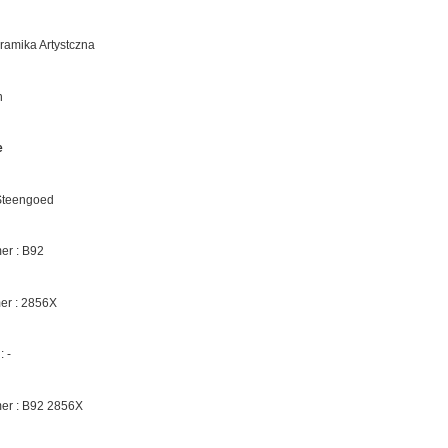
eramika Artystczna
n
e
 Steengoed
r : B92
er :
2856X
 -
er : B92
2856X