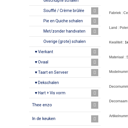
Geschulpte schalen
Soufflé / Crème brûlée
Fabriek : C
Pie en Quiche schalen
Land : Pole
Met/zonder handvaten
Overige (grote) schalen
Kwaliteit :
1
♥ Vierkant
Materiaal :
♥ Ovaal
Modelnumme
♥ Taart en Serveer
♥ Dekschalen
Decornumm
♥ Hart + Vis vorm
Decornaam :
Thee enzo
Artikelnumm
In de keuken