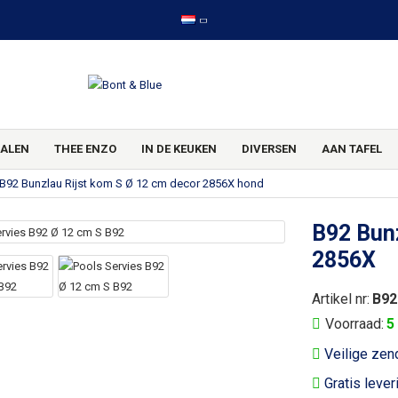
ALEN
THEE ENZO
IN DE KEUKEN
DIVERSEN
AAN TAFEL
B92 Bunzlau Rijst kom S Ø 12 cm decor 2856X hond
B92 Bunz
2856X
Artikel nr:
B92
Voorraad:
5
Veilige zen
Gratis lever