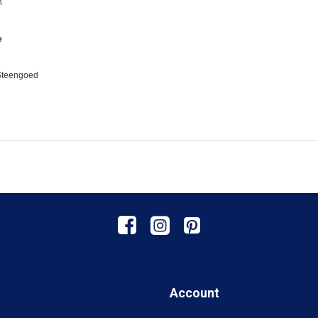
n
e
 Steengoed
Account