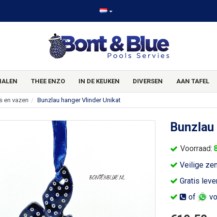
HALEN
THEE ENZO
IN DE KEUKEN
DIVERSEN
AAN TAFEL
es en vazen
Bunzlau hanger Vlinder Unikat
Bunzlau 
Voorraad:
Veilige ze
Gratis leve
of
vo