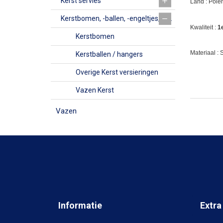
Kerst servies
Land : Pole
Kerstbomen, -ballen, -engeltjes, -bellen, Kerkjes en vazen
Kwaliteit :
1
Kerstbomen
Materiaal :
Kerstballen / hangers
Overige Kerst versieringen
Vazen Kerst
Vazen
Informatie
Extra