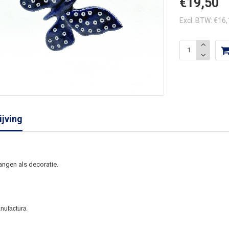
€19,50
Excl. BTW: €16
jving
ngen als decoratie.
anufactura