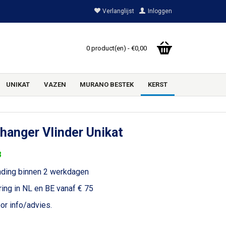
Verlanglijst
Inloggen
0 product(en) - €0,00
UNIKAT
VAZEN
MURANO BESTEK
KERST
hanger Vlinder Unikat
8
nding binnen 2 werkdagen
ring in NL en BE vanaf € 75
or info/advies.