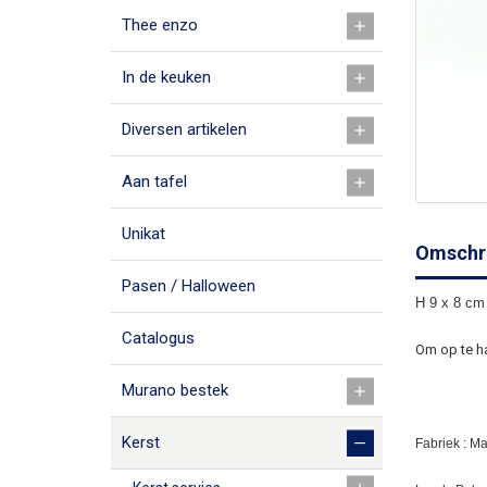
Thee enzo
In de keuken
Diversen artikelen
Aan tafel
Unikat
Omschri
Pasen / Halloween
H 9 x 8 cm
Catalogus
Om op te ha
Murano bestek
Kerst
Fabriek : M