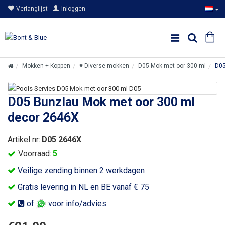
Verlanglijst
Inloggen
Mokken + Koppen
♥ Diverse mokken
D05 Mok met oor 300 ml
D05
D05 Bunzlau Mok met oor 300 ml
decor 2646X
Artikel nr:
D05 2646X
Voorraad:
5
Veilige zending binnen 2 werkdagen
Gratis levering in NL en BE vanaf € 75
of
voor info/advies.