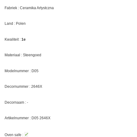
Fabriek : Ceramika Artystczna
Land : Polen
Kwaliteit :
1e
Materiaal : Steengoed
Modelnummer : D05
Decornummer :
2646X
Decornaam : -
Artikelnummer : D05
2646X
✓
Oven safe :