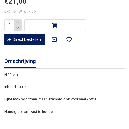
€21,00
Excl. BTW: €17,36
Direct bestellen
Omschrijving
H 11 cm
Inhoud 300 ml
Fijne mok voor thee, maar uiteraard ook voor veel koffie
Handig oor om vast te houden