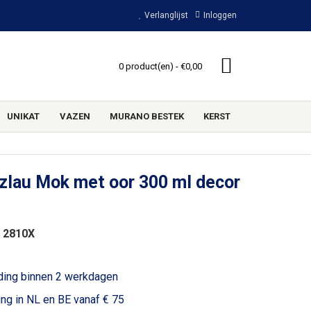
Verlanglijst
Inloggen
0 product(en) - €0,00
UNIKAT
VAZEN
MURANO BESTEK
KERST
zlau Mok met oor 300 ml decor
 2810X
ding binnen 2 werkdagen
ing in NL en BE vanaf € 75