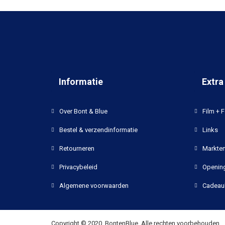
Informatie
Extra
Over Bont & Blue
Film + F
Bestel & verzendinformatie
Links
Retourneren
Markten
Privacybeleid
Opening
Algemene voorwaarden
Cadeau
Copyright © 2020, BontenBlue, Alle rechten voorbehouden