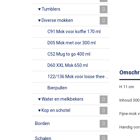
♥ Tumblers
♥ Diverse mokken
C91 Mok voor koffie 170 ml
D05 Mok met oor 300 ml
C52 Mug to go 400 ml
D60 XXL Mok 650 ml
Omschri
122/136 Mok voor losse thee 250 ml
H 11 cm
Bierpullen
♥ Water en melkbekers
Inhoud 300
♥ Kop en schotel
Fijne mok v
Borden
Handig oor
Schalen