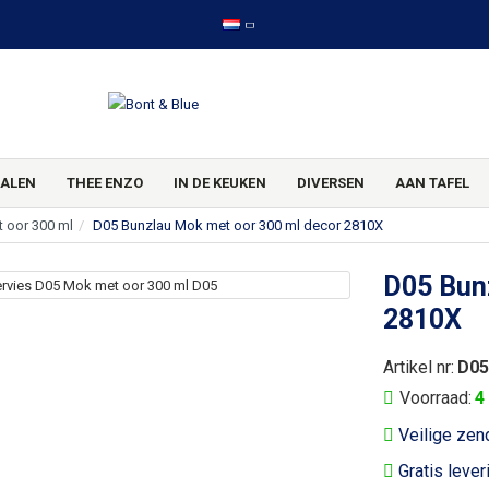
ALEN
THEE ENZO
IN DE KEUKEN
DIVERSEN
AAN TAFEL
 oor 300 ml
D05 Bunzlau Mok met oor 300 ml decor 2810X
D05 Bun
2810X
Artikel nr:
D05
Voorraad:
4
Veilige zen
Gratis lever