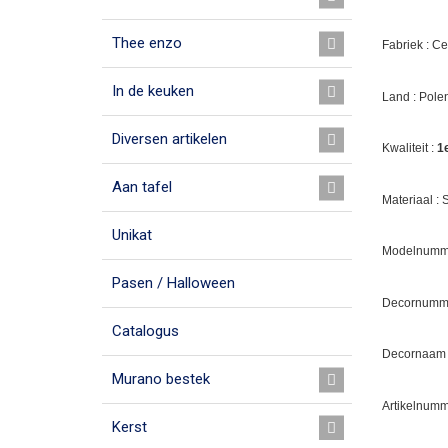
Thee enzo
Fabriek : C
In de keuken
Land : Pole
Diversen artikelen
Kwaliteit :
1
Aan tafel
Materiaal :
Unikat
Modelnumme
Pasen / Halloween
Decornumm
Catalogus
Decornaam
Murano bestek
Artikelnumm
Kerst