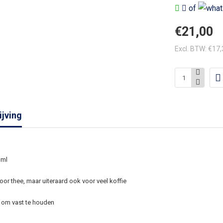
of
€21,00
Excl. BTW: €17
jving
 ml
oor thee, maar uiteraard ook voor veel koffie
 om vast te houden