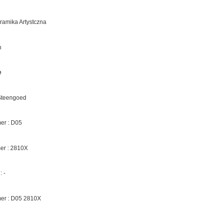
eramika Artystczna
n
e
 Steengoed
r : D05
er :
2810X
 :
-
er : D05
2810X