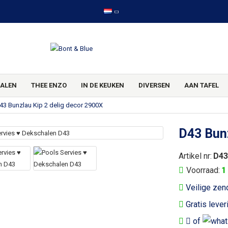
ALEN
THEE ENZO
IN DE KEUKEN
DIVERSEN
AAN TAFEL
43 Bunzlau Kip 2 delig decor 2900X
D43 Bunz
Artikel nr:
D43
Voorraad:
1
Veilige zen
Gratis lever
of