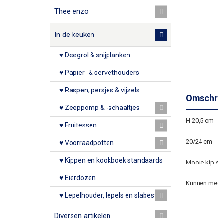
Thee enzo
In de keuken
♥ Deegrol & snijplanken
♥ Papier- & servethouders
♥ Raspen, persjes & vijzels
Omschri
♥ Zeeppomp & -schaaltjes
H 20,5 cm
♥ Fruitessen
20/24 cm
♥ Voorraadpotten
♥ Kippen en kookboek standaards
Mooie kip s
♥ Eierdozen
Kunnen meer
♥ Lepelhouder, lepels en slabestek
Diversen artikelen