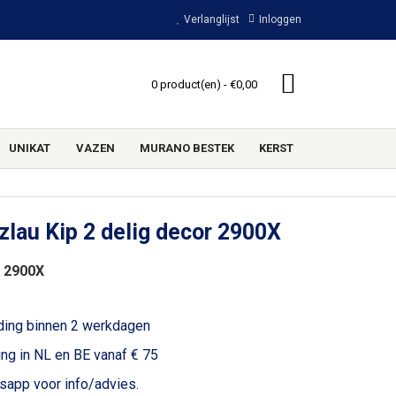
Verlanglijst
Inloggen
0 product(en) - €0,00
UNIKAT
VAZEN
MURANO BESTEK
KERST
lau Kip 2 delig decor 2900X
 2900X
ding binnen 2 werkdagen
ing in NL en BE vanaf € 75
voor info/advies.