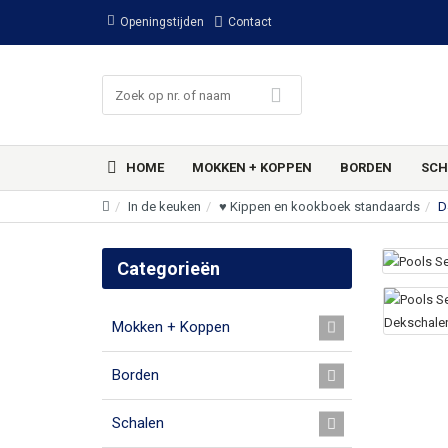
Openingstijden
Contact
HOME
MOKKEN + KOPPEN
BORDEN
SCH
In de keuken
♥ Kippen en kookboek standaards
D
Categorieën
Mokken + Koppen
Borden
Schalen