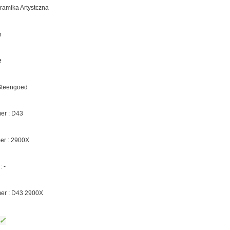
eramika Artystczna
n
e
 Steengoed
r : D43
er :
2900X
 :
-
er : D43
2900X
✓