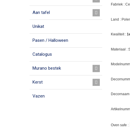
Fabriek : C
Aan tafel
Land : Pole
Unikat
Kwaliteit :
1
Pasen / Halloween
Materiaal :
Catalogus
Modelnumme
Murano bestek
Decornumm
Kerst
Decornaam
Vazen
Artikelnumm
Oven safe :