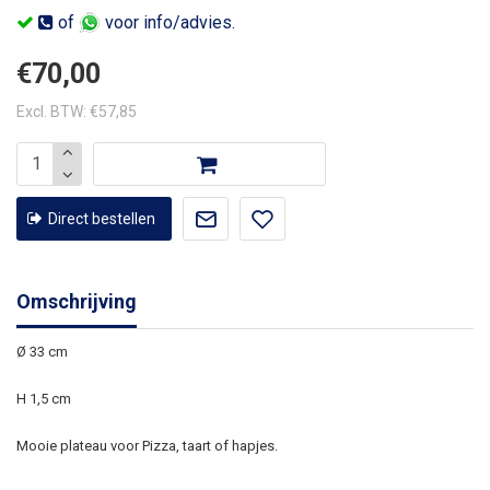
of
voor info/advies.
€70,00
Excl. BTW: €57,85
Direct bestellen
Omschrijving
Ø 33 cm
H 1,5 cm
Mooie plateau voor Pizza, taart of hapjes.