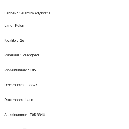
Fabriek : Ceramika Artystczna
Land : Polen
Kwaliteit :
1e
Materiaal : Steengoed
Modelnummer : E05
Decornummer :
884X
Decornaam : Lace
Artikelnummer : E05
884X