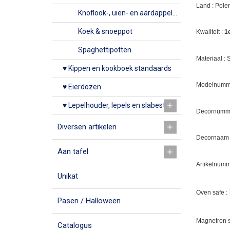
Land : Pole
Knoflook-, uien- en aardappelpotten
Koek & snoeppot
Kwaliteit :
1
Spaghettipotten
Materiaal :
♥ Kippen en kookboek standaards
Modelnumme
♥ Eierdozen
♥ Lepelhouder, lepels en slabestek
Decornumm
Diversen artikelen
Decornaam
Aan tafel
Artikelnumm
Unikat
Oven safe :
Pasen / Halloween
Magnetron s
Catalogus