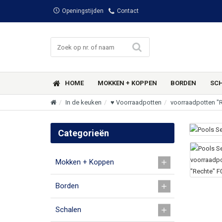
Openingstijden
Contact
HOME
MOKKEN + KOPPEN
BORDEN
SC
In de keuken
♥ Voorraadpotten
voorraadpotten "
Categorieën
Mokken + Koppen
Borden
Schalen