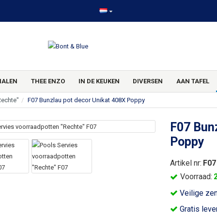
HALEN
THEE ENZO
IN DE KEUKEN
DIVERSEN
AAN TAFEL
Rechte"
F07 Bunzlau pot decor Unikat 408X Poppy
F07 Bunz
Poppy
Artikel nr:
F07
Voorraad:
Veilige ze
Gratis leve