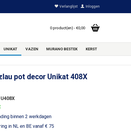
Verlanglijst
Inloggen
0 product(en) - €0,00
UNIKAT
VAZEN
MURANO BESTEK
KERST
lau pot decor Unikat 408X
 U408X
2
nding binnen 2 werkdagen
ring in NL en BE vanaf € 75