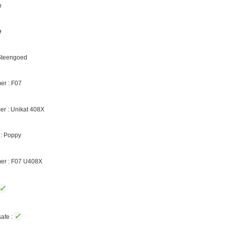
n
e
 Steengoed
r : F07
er :
Unikat 408X
 :
Poppy
er : F07
U408X
✓
✓
afe :