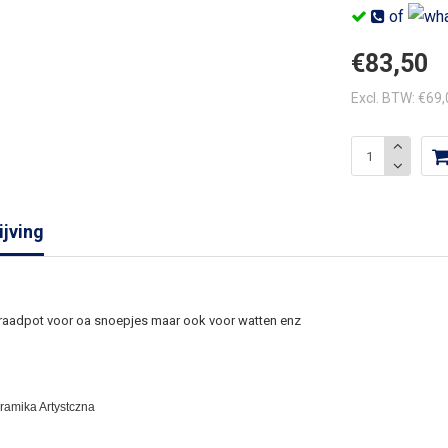
of
€83,50
Excl. BTW: €69
jving
raadpot voor oa snoepjes maar ook voor watten enz
eramika Artystczna