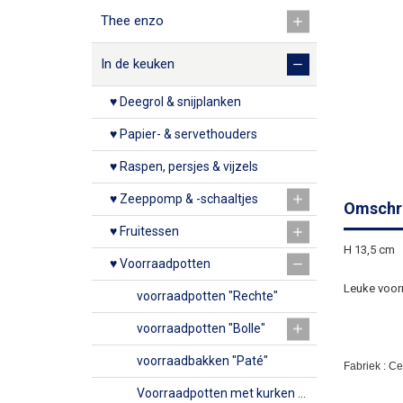
Thee enzo
In de keuken
♥ Deegrol & snijplanken
♥ Papier- & servethouders
♥ Raspen, persjes & vijzels
♥ Zeeppomp & -schaaltjes
Omschri
♥ Fruitessen
H 13,5 cm
♥ Voorraadpotten
Leuke voor
voorraadpotten "Rechte"
voorraadpotten "Bolle"
voorraadbakken "Paté"
Fabriek : C
Voorraadpotten met kurken deksel