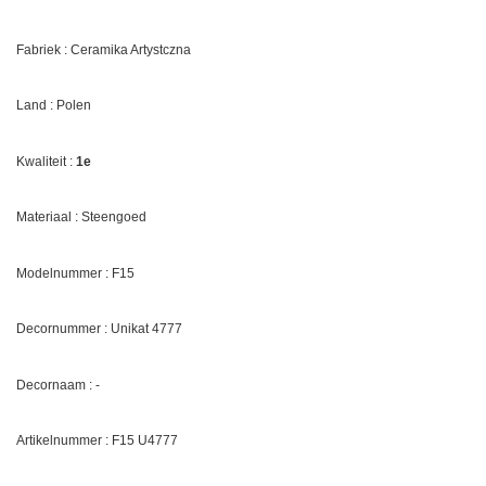
Fabriek : Ceramika Artystczna
Land : Polen
Kwaliteit :
1e
Materiaal : Steengoed
Modelnummer : F15
Decornummer :
Unikat 4777
Decornaam : -
Artikelnummer : F15 U
4777