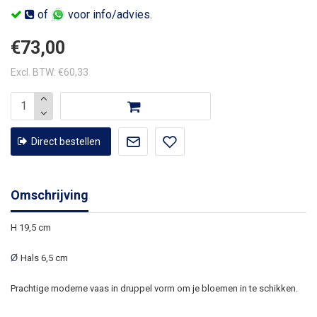
of
voor info/advies.
€73,00
Excl. BTW: €60,33
Direct bestellen
Omschrijving
H 19,5 cm
Ø
Hals 6,5 cm
Prachtige moderne vaas in druppel vorm om je bloemen in te schikken.