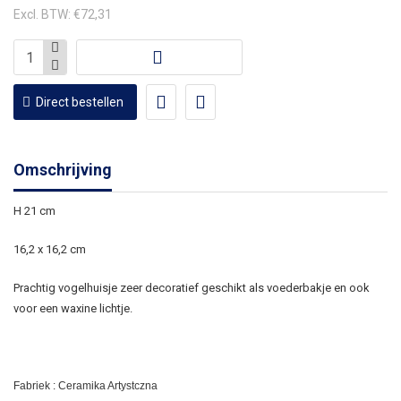
Excl. BTW: €72,31
Direct bestellen
Omschrijving
H 21 cm
16,2 x 16,2 cm
Prachtig vogelhuisje zeer decoratief geschikt als voederbakje en ook
voor een waxine lichtje.
Fabriek : Ceramika Artystczna