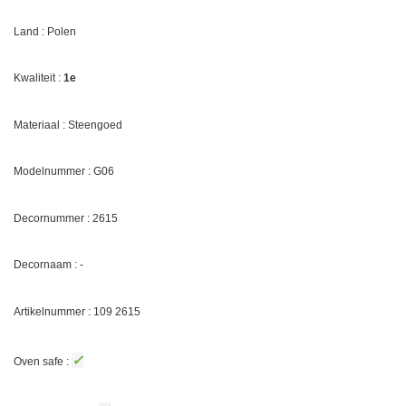
Land : Polen
Kwaliteit :
1e
Materiaal : Steengoed
Modelnummer : G06
Decornummer :
2615
Decornaam : -
Artikelnummer : 109
2615
✓
Oven safe :