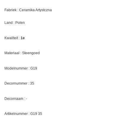
Fabriek : Ceramika Artystczna
Land : Polen
Kwaliteit :
1e
Materiaal : Steengoed
Modelnummer : G19
Decornummer :
35
Decornaam :
-
Artikelnummer : G19
35